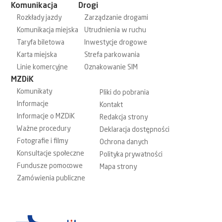
Komunikacja
Drogi
Rozkłady jazdy
Zarządzanie drogami
Komunikacja miejska
Utrudnienia w ruchu
Taryfa biletowa
Inwestycje drogowe
Karta miejska
Strefa parkowania
Linie komercyjne
Oznakowanie SIM
MZDiK
Komunikaty
Pliki do pobrania
Informacje
Kontakt
Informacje o MZDiK
Redakcja strony
Ważne procedury
Deklaracja dostępności
Fotografie i filmy
Ochrona danych
Konsultacje społeczne
Polityka prywatności
Fundusze pomocowe
Mapa strony
Zamówienia publiczne