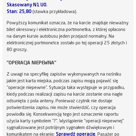
Skasowany N1 U0
.
Stan: 25,80
(stawka przykładowa).
Powyższy komunikat oznacza, że na karcie znajduje nieważny
bilet okresowy i elektroniczna portmonetka, z której opłacono
na danym kursie autobusu jeden przejazd normalny. Na
elektronicznej portmonetce zostało po tej operacji 25 złotych i
80 groszy.
"OPERACJA NIEPEWNA"
Z uwagi na specyfikę zapisów wykonywanych na nośniku
jakim jest karta miejska, podczas zapisu mogą pojawić się
"operacje niepewne". Sytuacja taka występuje w przypadku,
kiedy podczas realizacji zapisu na karcie zostanie ona nagle
odsunięta z pola anteny. Ponieważ czytnik nie dostaje
potwierdzenia zapisu, nie może stwierdzić, czy operacja
powiodła się. Konsekwencją tego jest oznaczenie raportu
użycia karty symbolem "?". Wystąpienie "operacji niepewnej"
sygnalizowane jest potrójnym sygnałem dźwiękowym i
komunikatem na ekranie:
Sprawdź operację
. Pasażer po