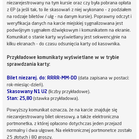
niezarejestrowany na tym kursie oraz czy była pobrana opłata
z EP (a jeśli tak, to ile skasowań z niej wykonano - z podziałem
na rodzaje biletów / ulg - na danym kursie). Poprawny odczyt i
weryfikacja danych na karcie miejskiej sygnalizowana jest
podwójnym sygnałem dźwiękowym i komunikatem na ekranie.
Komunikat o stanie karty wyświetlany jest sekwencyjnie na
kilku ekranach - do czasu odsunięcia karty od kasownika.
Przykładowe komunikaty wyświetlane w w trybie
sprawdzania karty:
Bilet niezarej. do: RRRR-MM-DD
(data zapisana w postaci:
rok-miesiąc-dzień).
Skasowany N1 U2
(liczby przykładowe).
Stan: 25,80
(stawka przykładowa).
Powyższy komunikat oznacza, że na karcie znajduje się
niezarejestrowany bilet okresowy, a także elektroniczna
portmonetka, z której opłacono dotychczas jeden przejazd
normalny i dwa ulgowe. Na elektronicznej portmonetce zostało
25 złotych i 80 groszy.