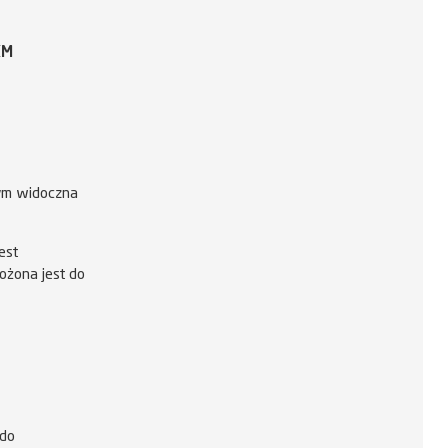
KM
rym widoczna
est
ożona jest do
 do