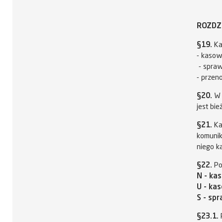
ROZDZ
§19.
Ka
- kasow
- spraw
- przen
§20.
W 
jest bi
§21.
Ka
komunik
niego ka
§22.
Pon
N - ka
U - ka
S - sp
§23.1.
P