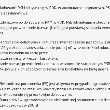
ładowanie RKM odbywa się w POK, w automatach stacjonarnych, PS
 sieć internetową.
żdorazowo po doładowaniu RKM w POK, PSB lub automacie stacjon
e jest potwierdzenie transakcji, które jest podstawą składania ewe
ji.
 przypadku doładowania RKM przez Internet pasażer jest zobowiąz
 24 godzin od doładowania, ale nie później niż w terminie 7 dni roboc
sienia kontraktu na kartę przez:
szczenie karty w kieszeni kasownika,
nanie operacji przeniesienia kontraktu w automacie stacjonarnym, PSB
o upływie 7 dni roboczych przeniesienia kontraktów na kartę można 
Elektroniczna portmonetka (EP) jest aktywna w przypadku zgromadzen
 i jest ważna do czasu ich wykorzystania lub zablokowania karty. Pr
i EP dokonuje się przez kolejne doładowanie.
Suma środków zgromadzonych na elektronicznej portmonetce jest limi
zekroczyć kwoty 200 zł.