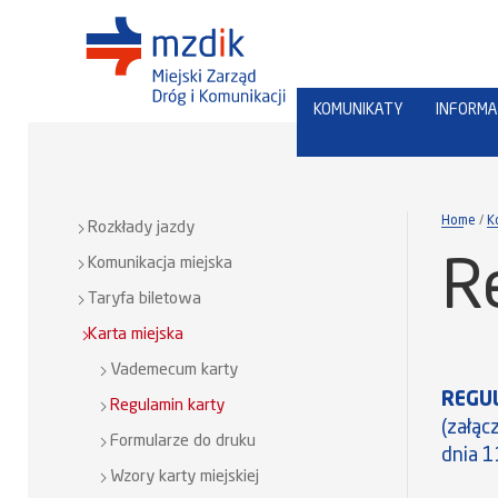
KOMUNIKATY
INFORMA
Home
K
Rozkłady jazdy
Komunikacja miejska
R
Taryfa biletowa
Karta miejska
Vademecum karty
REGUL
Regulamin karty
(załąc
Formularze do druku
dnia 
Wzory karty miejskiej