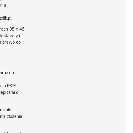
nia
ik.pl.
rach 35 x 45
skodawcy i
ca prawo do
.
oraz na
ania RKM.
episami o
rminie
nia złożenia