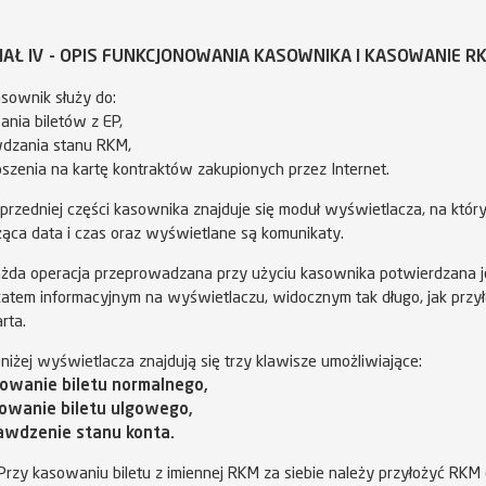
IAŁ IV - OPIS FUNKCJONOWANIA KASOWNIKA I KASOWANIE R
sownik służy do:
ania biletów z EP,
dzania stanu RKM,
oszenia na kartę kontraktów zakupionych przez Internet.
przedniej części kasownika znajduje się moduł wyświetlacza, na któ
eżąca data i czas oraz wyświetlane są komunikaty.
żda operacja przeprowadzana przy użyciu kasownika potwierdzana j
atem informacyjnym na wyświetlaczu, widocznym tak długo, jak przył
rta.
iżej wyświetlacza znajdują się trzy klawisze umożliwiające:
sowanie biletu normalnego,
sowanie biletu ulgowego,
rawdzenie stanu konta.
rzy kasowaniu biletu z imiennej RKM za siebie należy przyłożyć RKM