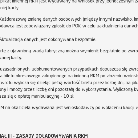
plikat imiennej RKM jest wydawany na wniosek przy jednoczesnym 
iej karty.
Każdorazową zmianę danych osobowych (między innymi nazwisko, imi
dawca jest zobowiązany zgłosić do POK w celu uaktualnienia danyc
.
Aktualizacja danych jest dokonywana bezpłatnie.
rtę z ujawnioną wadą fabryczną można wymienić bezpłatnie po zwro
anej karty.
uzasadnionych, udokumentowanych przypadkach dopuszcza się zwro
a biletu okresowego zakupionego na imienną RKM po złożeniu wnios
rotu wylicza się dzieląc pełną wartość biletu przez liczbę dni, na jaką
ny i mnoży przez liczbę dni pozostałą do wykorzystania. Wyliczoną 
za się o opłatę manipulacyjną - 10 zł.
M na okaziciela wydawana jest wnioskodawcy po wpłaceniu kaucji 
IAŁ III - ZASADY DOŁADOWYWANIA RKM