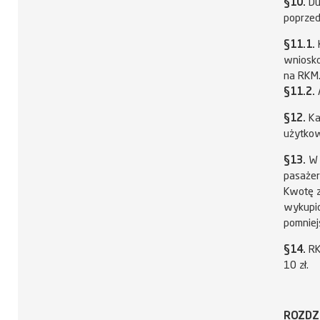
§10.
Du
poprzedn
§11.1.
wniosko
na RKM
§11.2.
§12.
Ka
użytkow
§13.
W 
pasażer
Kwotę zw
wykupio
pomniejs
§14.
RK
10 zł.
ROZDZ