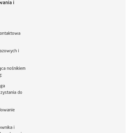
wania i
kontaktowa
razowych i
ąca nośnikiem
g;
uga
zystania do
adowanie
ownika i