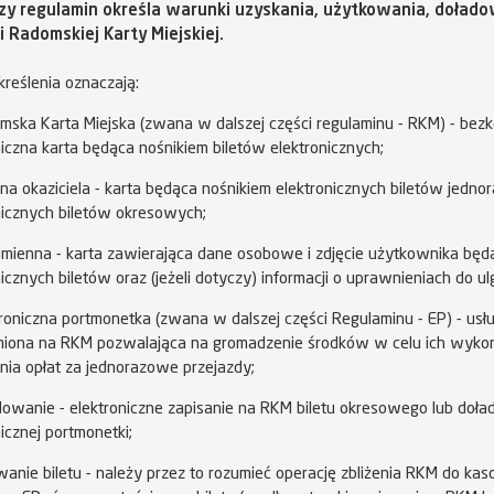
szy regulamin określa warunki uzyskania, użytkowania, dołado
i Radomskiej Karty Miejskiej.
kreślenia oznaczają:
ska Karta Miejska (zwana w dalszej części regulaminu - RKM) - bez
niczna karta będąca nośnikiem biletów elektronicznych;
a okaziciela - karta będąca nośnikiem elektronicznych biletów jedno
nicznych biletów okresowych;
mienna - karta zawierająca dane osobowe i zdjęcie użytkownika będ
icznych biletów oraz (jeżeli dotyczy) informacji o uprawnieniach do ul
roniczna portmonetka (zwana w dalszej części Regulaminu - EP) - usł
iona na RKM pozwalająca na gromadzenie środków w celu ich wykor
ia opłat za jednorazowe przejazdy;
owanie - elektroniczne zapisanie na RKM biletu okresowego lub doł
icznej portmonetki;
anie biletu - należy przez to rozumieć operację zbliżenia RKM do kas