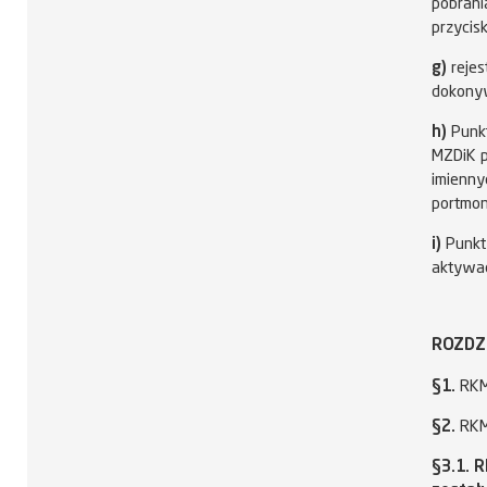
pobrani
przycis
g)
rejes
dokonyw
h)
Punkt
MZDiK p
imienny
portmon
i)
Punkt 
aktywac
ROZDZI
§1.
RKM 
§2.
RKM 
§3.1. 