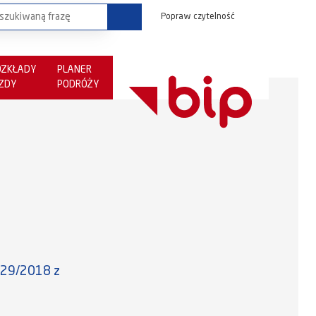
Popraw czytelność
OZKŁADY
PLANER
AZDY
PODRÓŻY
3329/2018 z