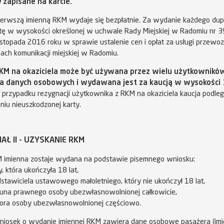
 zapisane na karcie.
erwszą imienną RKM wydaje się bezpłatnie. Za wydanie każdego dupl
atę w wysokości określonej w uchwale Rady Miejskiej w Radomiu nr 
listopada 2016 roku w sprawie ustalenie cen i opłat za usługi prze
ach komunikacji miejskiej w Radomiu.
RKM na okaziciela może być używana przez wielu użytkowników
a danych osobowych i wydawana jest za kaucją w wysokości 1
przypadku rezygnacji użytkownika z RKM na okaziciela kaucja podle
niu nieuszkodzonej karty.
AŁ II - UZYSKANIE RKM
 imienna zostaje wydana na podstawie pisemnego wniosku:
, która ukończyła 18 lat,
dstawiciela ustawowego małoletniego, który nie ukończył 18 lat,
kuna prawnego osoby ubezwłasnowolnionej całkowicie,
tora osoby ubezwłasnowolnionej częściowo.
iosek o wydanie imiennej RKM zawiera dane osobowe pasażera (imię