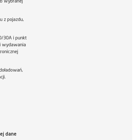
ub wybranej
u z pojazdu,
30/30A i punkt
 i wydawania
ronicznej
 doładowań,
ji.
ej dane