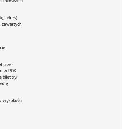
zablokowaniu
ę, adres)
h zawartych
cie
t przez
ku w POK.
 bilet był
kwotę
w wysokości