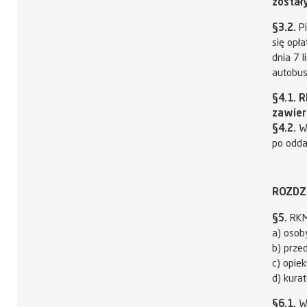
zostały
§3.2.
Pi
się opł
dnia 7 
autobus
§4.1. 
zawier
§4.2.
W 
po odda
ROZDZI
§5.
RKM
a) osoby
b) prze
c) opie
d) kura
§6.1.
Wn