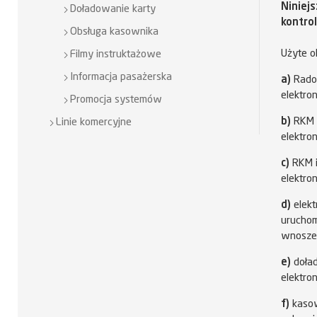
Niniej
Doładowanie karty
kontrol
Obsługa kasownika
Użyte o
Filmy instruktażowe
Informacja pasażerska
a)
Radom
elektro
Promocja systemów
b)
RKM n
Linie komercyjne
elektro
c)
RKM i
elektron
d)
elekt
uruchom
wnoszen
e)
doład
elektron
f)
kasow