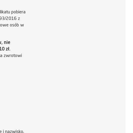
ikatu pobiera
393/2016 z
wozowe osób w
, nie
0 zł.
ga zwrotowi
 i nazwisko,