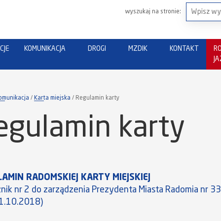
wyszukaj na stronie:
CJE
KOMUNIKACJA
DROGI
MZDIK
KONTAKT
R
J
omunikacja
Karta miejska
Regulamin karty
egulamin karty
AMIN RADOMSKIEJ KARTY MIEJSKIEJ
znik nr 2 do zarządzenia Prezydenta Miasta Radomia nr 
11.10.2018)