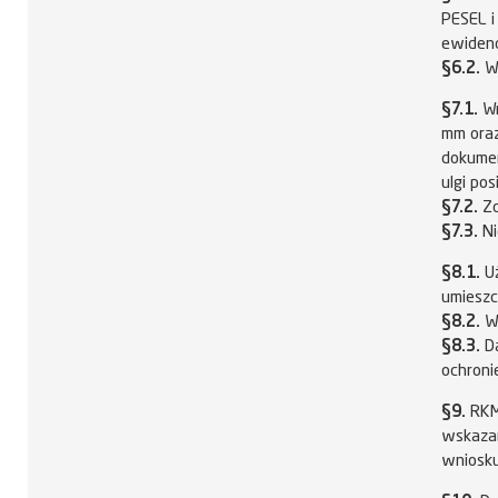
PESEL i
ewidenc
§6.2.
Wn
§7.1.
Wn
mm oraz
dokumen
ulgi pos
§7.2.
Zd
§7.3.
Ni
§8.1.
Uż
umieszc
§8.2.
Wn
§8.3.
Da
ochroni
§9.
RKM
wskazan
wniosku