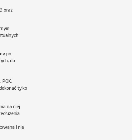
B oraz
arnym
ntualnych
any po
zych, do
, POK.
dokonać tylko
ia na niej
zedłużenia
towana i nie