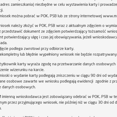
 adres zamieszkania) niezbędne w celu wystawienia karty i prowadze
ji.
iosek można pobrać w POK, PSB lub ze strony internetowej www.mzd
iosek należy złożyć w POK, PSB wraz z aktualnym zdjęciem o wymia
 przedstawić dokument ze zdjęciem potwierdzający tożsamość wnio
t potwierdzający ulgę i czas jej obowiązywania, jeżeli wnioskodaw
iada.
jęcie podlega zwrotowi przy odbiorze karty.
ekompletny lub błędnie wypełniony wniosek nie będzie rozpatrywany
ytkownik karty wyraża zgodę na przetwarzanie danych osobowych 
zenie wizerunku na karcie.
ioski o wydanie karty podlegają zniszczeniu w ciągu 90 dni od wyd
ne osobowe zawarte we wniosku podlegają ewidencji zgodnie z prz
e danych osobowych.
 imienną wnioskodawca jest zobowiązany odebrać w POK, PSB w te
ym przez przyjmującego wniosek, nie później niż w ciągu 30 dni od d
.