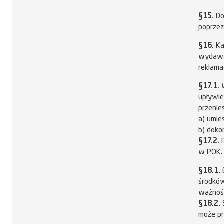
§15.
Do
poprzez
§16.
Ka
wydawan
reklamac
§17.1.
W
upływie
przenie
a) umie
b) doko
§17.2.
P
w POK.
§18.1.
środków
ważnośc
§18.2.
może pr