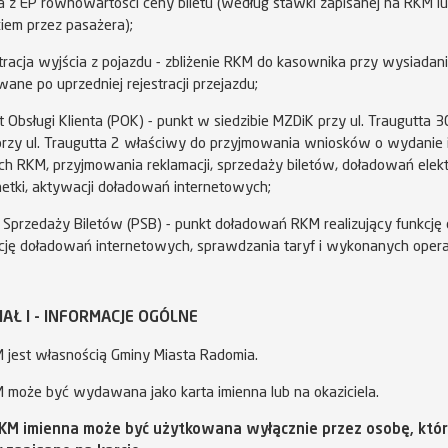
a z EP równowartości ceny biletu (według stawki zapisanej na RKM l
kiem przez pasażera);
tracja wyjścia z pojazdu - zbliżenie RKM do kasownika przy wysiadani
ane po uprzedniej rejestracji przejazdu;
 Obsługi Klienta (POK) - punkt w siedzibie MZDiK przy ul. Traugutta 
rzy ul. Traugutta 2 właściwy do przyjmowania wniosków o wydanie
ch RKM, przyjmowania reklamacji, sprzedaży biletów, doładowań elekt
etki, aktywacji doładowań internetowych;
Sprzedaży Biletów (PSB) - punkt doładowań RKM realizujący funkcję
ję doładowań internetowych, sprawdzania taryf i wykonanych operac
AŁ I - INFORMACJE OGÓLNE
jest własnością Gminy Miasta Radomia.
może być wydawana jako karta imienna lub na okaziciela.
RKM imienna może być użytkowana wyłącznie przez osobę, któr