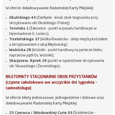
W ofercie doładowywanie Radomskiej Karty Miejskiej:
Okulickiego 43
(Zamłynie - kiosk obok targowiska przy
skrzyżowaniu ulic Okulickiego i Polnej);
Toruńska 1
(Żakowice - punkt w pasażu handlowym w
hipermarkecie E. Leclerc);
Trzebińskiego 37
(Wólka Klwatecka - sklep między kościołem
a skrzyżowaniem z ulicą Błędowską);
Wośnicka 28
(Wośniki - punkt handlowy na parterze bloku
naprzeciw pętli Os. Wośniki);
Skaryszew, Rynek 26
(punkt w sąsiedztwie skrzyżowania
ulic Słowackiego i Żeromskiego).
BILETOMATY STACJONARNE OBOK PRZYSTANKÓW
(czynne całodobowo we wszystkie dni tygodnia -
samoobsługa)
W ofercie bilety jednorazowe, jednogodzinne i dobowe oraz
doładowywanie Radomskiej Karty Miejskiej:
25 Czerwca / Skłodowskiej-Curie 03
(Śródmieście -