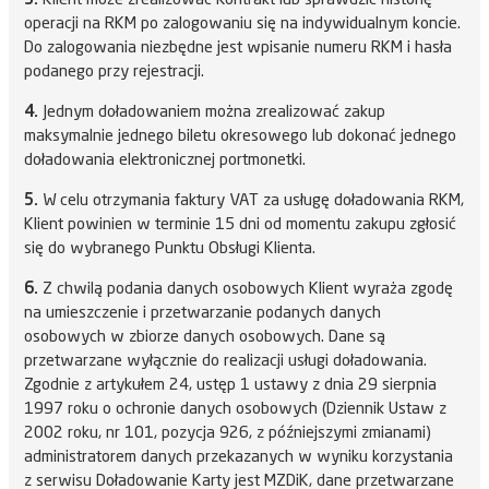
3.
Klient może zrealizować Kontrakt lub sprawdzić historię
operacji na RKM po zalogowaniu się na indywidualnym koncie.
Do zalogowania niezbędne jest wpisanie numeru RKM i hasła
podanego przy rejestracji.
4.
Jednym doładowaniem można zrealizować zakup
maksymalnie jednego biletu okresowego lub dokonać jednego
doładowania elektronicznej portmonetki.
5.
W celu otrzymania faktury VAT za usługę doładowania RKM,
Klient powinien w terminie 15 dni od momentu zakupu zgłosić
się do wybranego Punktu Obsługi Klienta.
6.
Z chwilą podania danych osobowych Klient wyraża zgodę
na umieszczenie i przetwarzanie podanych danych
osobowych w zbiorze danych osobowych. Dane są
przetwarzane wyłącznie do realizacji usługi doładowania.
Zgodnie z artykułem 24, ustęp 1 ustawy z dnia 29 sierpnia
1997 roku o ochronie danych osobowych (Dziennik Ustaw z
2002 roku, nr 101, pozycja 926, z późniejszymi zmianami)
administratorem danych przekazanych w wyniku korzystania
z serwisu Doładowanie Karty jest MZDiK, dane przetwarzane