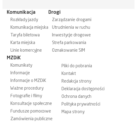
Komunikacja
Drogi
Rozkłady jazdy
Zarządzanie drogami
Komunikacja miejska
Utrudnienia w ruchu
Taryfa biletowa
Inwestycje drogowe
Karta miejska
Strefa parkowania
Linie komercyjne
Oznakowanie SIM
MZDiK
Komunikaty
Pliki do pobrania
Informacje
Kontakt
Informacje o MZDiK
Redakcja strony
Ważne procedury
Deklaracja dostępności
Fotografie i filmy
Ochrona danych
Konsultacje społeczne
Polityka prywatności
Fundusze pomocowe
Mapa strony
Zamówienia publiczne