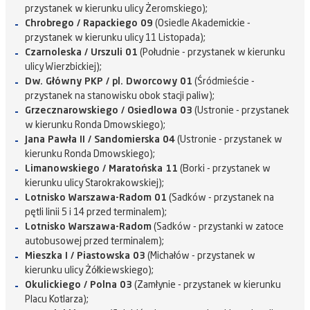
przystanek w kierunku ulicy Żeromskiego);
Chrobrego / Rapackiego 09
(Osiedle Akademickie -
przystanek w kierunku ulicy 11 Listopada);
Czarnoleska / Urszuli 01
(Południe - przystanek w kierunku
ulicy Wierzbickiej);
Dw. Główny PKP / pl. Dworcowy 01
(Śródmieście -
przystanek na stanowisku obok stacji paliw);
Grzecznarowskiego / Osiedlowa 03
(Ustronie - przystanek
w kierunku Ronda Dmowskiego);
Jana Pawła II / Sandomierska 04
(Ustronie - przystanek w
kierunku Ronda Dmowskiego);
Limanowskiego / Maratońska 11
(Borki - przystanek w
kierunku ulicy Starokrakowskiej);
Lotnisko Warszawa-Radom 01
(Sadków - przystanek na
pętli linii 5 i 14 przed terminalem);
Lotnisko Warszawa-Radom
(Sadków - przystanki w zatoce
autobusowej przed terminalem);
Mieszka I / Piastowska 03
(Michałów - przystanek w
kierunku ulicy Żółkiewskiego);
Okulickiego / Polna 03
(Zamłynie - przystanek w kierunku
Placu Kotlarza);