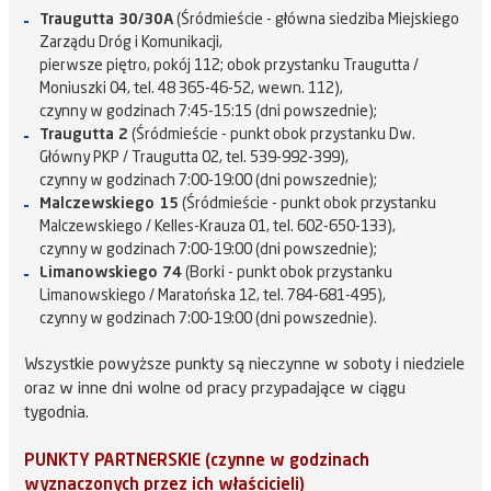
Traugutta 30/30A
(Śródmieście - główna siedziba Miejskiego
Zarządu Dróg i Komunikacji,
pierwsze piętro, pokój 112; obok przystanku Traugutta /
Moniuszki 04, tel. 48 365-46-52, wewn. 112),
czynny w godzinach 7:45-15:15 (dni powszednie);
Traugutta 2
(Śródmieście - punkt obok przystanku Dw.
Główny PKP / Traugutta 02, tel. 539-992-399),
czynny w godzinach 7:00-19:00 (dni powszednie);
Malczewskiego 15
(Śródmieście - punkt obok przystanku
Malczewskiego / Kelles-Krauza 01, tel. 602-650-133),
czynny w godzinach 7:00-19:00 (dni powszednie);
Limanowskiego 74
(Borki - punkt obok przystanku
Limanowskiego / Maratońska 12, tel. 784-681-495),
czynny w godzinach 7:00-19:00 (dni powszednie).
Wszystkie powyższe punkty są nieczynne w soboty i niedziele
oraz w inne dni wolne od pracy przypadające w ciągu
tygodnia.
PUNKTY PARTNERSKIE (czynne w godzinach
wyznaczonych przez ich właścicieli)