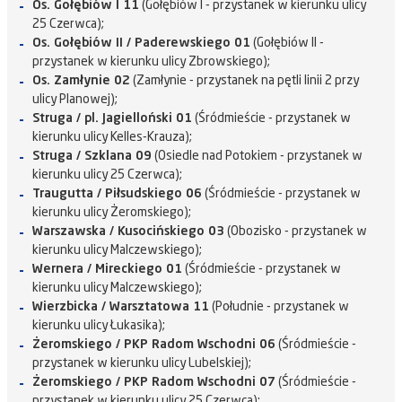
Os. Gołębiów I 11
(Gołębiów I - przystanek w kierunku ulicy
25 Czerwca);
Os. Gołębiów II / Paderewskiego 01
(Gołębiów II -
przystanek w kierunku ulicy Zbrowskiego);
Os. Zamłynie 02
(Zamłynie - przystanek na pętli linii 2 przy
ulicy Planowej);
Struga / pl. Jagielloński 01
(Śródmieście - przystanek w
kierunku ulicy Kelles-Krauza);
Struga / Szklana 09
(Osiedle nad Potokiem - przystanek w
kierunku ulicy 25 Czerwca);
Traugutta / Piłsudskiego 06
(Śródmieście - przystanek w
kierunku ulicy Żeromskiego);
Warszawska / Kusocińskiego 03
(Obozisko - przystanek w
kierunku ulicy Malczewskiego);
Wernera / Mireckiego 01
(Śródmieście - przystanek w
kierunku ulicy Malczewskiego);
Wierzbicka / Warsztatowa 11
(Południe - przystanek w
kierunku ulicy Łukasika);
Żeromskiego / PKP Radom Wschodni 06
(Śródmieście -
przystanek w kierunku ulicy Lubelskiej);
Żeromskiego / PKP Radom Wschodni 07
(Śródmieście -
przystanek w kierunku ulicy 25 Czerwca);