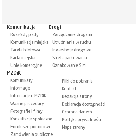
Komunikacja
Drogi
Rozkłady jazdy
Zarządzanie drogami
Komunikacja miejska
Utrudnienia w ruchu
Taryfa biletowa
Inwestycje drogowe
Karta miejska
Strefa parkowania
Linie komercyjne
Oznakowanie SIM
MZDiK
Komunikaty
Pliki do pobrania
Informacje
Kontakt
Informacje o MZDiK
Redakcja strony
Ważne procedury
Deklaracja dostępności
Fotografie i filmy
Ochrona danych
Konsultacje społeczne
Polityka prywatności
Fundusze pomocowe
Mapa strony
Zamówienia publiczne