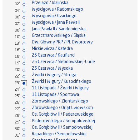
Przejazd / Idalińska
02'
Wyścigowa / Radomskiego
04'
Wyścigowa / Czackiego
06'
Wyścigowa / Jana Pawła II
07'
Jana Pawła II / Sandomierska
08'
Grzecznarowskiego / Śląska
10'
Dw. Główny PKP / Pl. Dworcowy
13'
Mickiewicza / Katedra
16'
25 Czerwca / Kaufland
18'
25 Czerwca / Skłodowskiej-Curie
19'
25 Czerwca / Wysoka
20'
Żwirki i Wigury / Struga
22'
Żwirki i Wigury / Kusocińskiego
23'
11 Listopada / Żwirki i Wigury
24'
11 Listopada / Sportowa
25'
Zbrowskiego / Zientarskiego
26'
Zbrowskiego / Orląt Lwowskich
27'
Os. Gołębiów II / Paderewskiego
28'
Paderewskiego / Sempołowskiej
29'
Os. Gołębiów II / Sempołowskiej
30'
Rapackiego / Sempołowskiej
31'