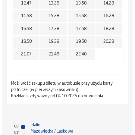
12.47
13.28
13.58
14.28
14.58
15.28
15.58
16.28
16.58
17.28
17.58
18.28
18.58
19.28
19.58
20.28
21.07
21.48
22.40
Możliwość zakupu biletu w autobusie przy użyciu karty
płatniczej (w pierwszym kasowniku).
Rozkład jazdy ważny od 04.10.2025 do odwołania
Idalin
00'
Mazowiecka / Laskowa
01'