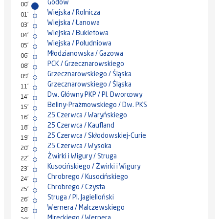
Godów
00'
Wiejska / Rolnicza
01'
Wiejska / Łanowa
03'
Wiejska / Bukietowa
04'
Wiejska / Południowa
05'
Młodzianowska / Gazowa
06'
PCK / Grzecznarowskiego
08'
Grzecznarowskiego / Śląska
09'
Grzecznarowskiego / Śląska
11'
Dw. Główny PKP / Pl. Dworcowy
14'
Beliny-Prażmowskiego / Dw. PKS
15'
25 Czerwca / Waryńskiego
16'
25 Czerwca / Kaufland
18'
25 Czerwca / Skłodowskiej-Curie
19'
25 Czerwca / Wysoka
20'
Żwirki i Wigury / Struga
22'
Kusocińskiego / Żwirki i Wigury
23'
Chrobrego / Kusocińskiego
24'
Chrobrego / Czysta
25'
Struga / Pl. Jagielloński
26'
Wernera / Malczewskiego
28'
Mireckiego / Wernera