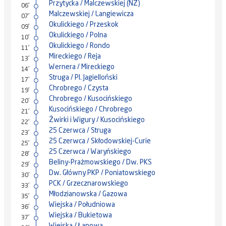
Przytycka / Malczewskiej (NŻ)
06'
Malczewskiej / Langiewicza
07'
Okulickiego / Przeskok
09'
Okulickiego / Polna
10'
Okulickiego / Rondo
11'
Mireckiego / Reja
13'
Wernera / Mireckiego
14'
Struga / Pl. Jagielloński
17'
Chrobrego / Czysta
19'
Chrobrego / Kusocińskiego
20'
Kusocińskiego / Chrobrego
21'
Żwirki i Wigury / Kusocińskiego
22'
25 Czerwca / Struga
23'
25 Czerwca / Skłodowskiej-Curie
25'
25 Czerwca / Waryńskiego
28'
Beliny-Prażmowskiego / Dw. PKS
29'
Dw. Główny PKP / Poniatowskiego
30'
PCK / Grzecznarowskiego
33'
Młodzianowska / Gazowa
35'
Wiejska / Południowa
36'
Wiejska / Bukietowa
37'
Wiejska / Łanowa