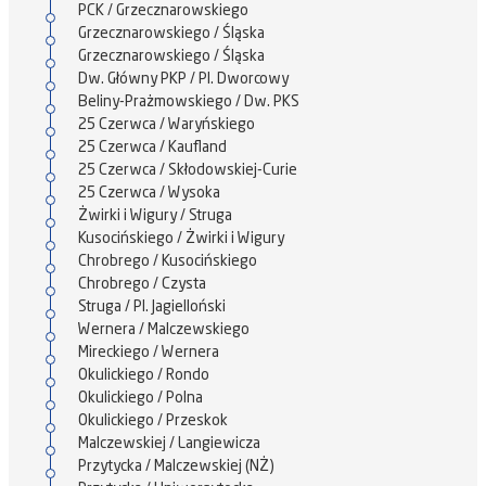
PCK / Grzecznarowskiego
Grzecznarowskiego / Śląska
Grzecznarowskiego / Śląska
Dw. Główny PKP / Pl. Dworcowy
Beliny-Prażmowskiego / Dw. PKS
25 Czerwca / Waryńskiego
25 Czerwca / Kaufland
25 Czerwca / Skłodowskiej-Curie
25 Czerwca / Wysoka
Żwirki i Wigury / Struga
Kusocińskiego / Żwirki i Wigury
Chrobrego / Kusocińskiego
Chrobrego / Czysta
Struga / Pl. Jagielloński
Wernera / Malczewskiego
Mireckiego / Wernera
Okulickiego / Rondo
Okulickiego / Polna
Okulickiego / Przeskok
Malczewskiej / Langiewicza
Przytycka / Malczewskiej (NŻ)