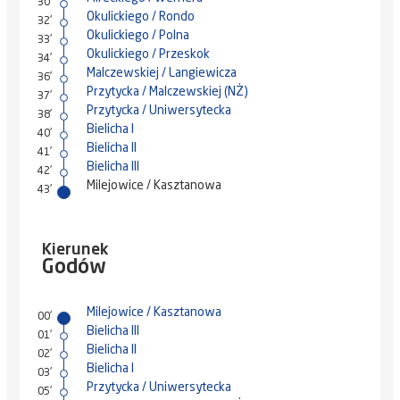
30'
Okulickiego / Rondo
32'
Okulickiego / Polna
33'
Okulickiego / Przeskok
34'
Malczewskiej / Langiewicza
36'
Przytycka / Malczewskiej (NŻ)
37'
Przytycka / Uniwersytecka
38'
Bielicha I
40'
Bielicha II
41'
Bielicha III
42'
Milejowice / Kasztanowa
43'
Kierunek
Godów
Milejowice / Kasztanowa
00'
Bielicha III
01'
Bielicha II
02'
Bielicha I
03'
Przytycka / Uniwersytecka
05'