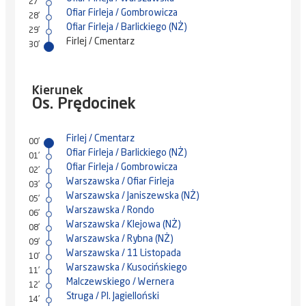
27'
Ofiar Firleja / Gombrowicza
28'
Ofiar Firleja / Barlickiego (NŻ)
29'
Firlej / Cmentarz
30'
Kierunek
Os. Prędocinek
Firlej / Cmentarz
00'
Ofiar Firleja / Barlickiego (NŻ)
01'
Ofiar Firleja / Gombrowicza
02'
Warszawska / Ofiar Firleja
03'
Warszawska / Janiszewska (NŻ)
05'
Warszawska / Rondo
06'
Warszawska / Klejowa (NŻ)
08'
Warszawska / Rybna (NŻ)
09'
Warszawska / 11 Listopada
10'
Warszawska / Kusocińskiego
11'
Malczewskiego / Wernera
12'
Struga / Pl. Jagielloński
14'