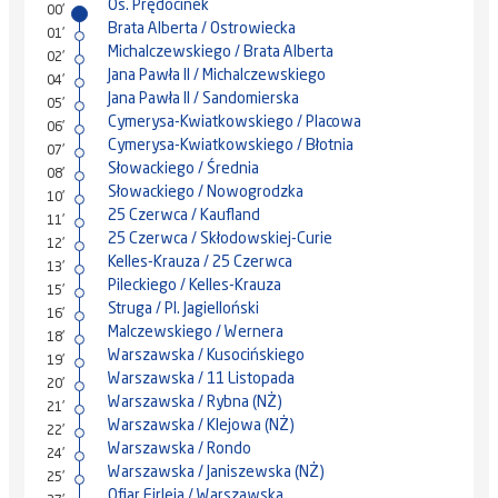
Os. Prędocinek
00'
Brata Alberta / Ostrowiecka
01'
Michalczewskiego / Brata Alberta
02'
Jana Pawła II / Michalczewskiego
04'
Jana Pawła II / Sandomierska
05'
Cymerysa-Kwiatkowskiego / Placowa
06'
Cymerysa-Kwiatkowskiego / Błotnia
07'
Słowackiego / Średnia
08'
Słowackiego / Nowogrodzka
10'
25 Czerwca / Kaufland
11'
25 Czerwca / Skłodowskiej-Curie
12'
Kelles-Krauza / 25 Czerwca
13'
Pileckiego / Kelles-Krauza
15'
Struga / Pl. Jagielloński
16'
Malczewskiego / Wernera
18'
Warszawska / Kusocińskiego
19'
Warszawska / 11 Listopada
20'
Warszawska / Rybna (NŻ)
21'
Warszawska / Klejowa (NŻ)
22'
Warszawska / Rondo
24'
Warszawska / Janiszewska (NŻ)
25'
Ofiar Firleja / Warszawska