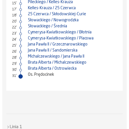
Pileckiego / Kelles-Krauza
15'
Kelles-Krauza / 25 Czerwca
17'
25 Czerwca / Skłodowskiej-Curie
18'
Słowackiego / Nowogrodzka
20'
Słowackiego / Średnia
22'
Cymerysa-Kwiatkowskiego / Błotnia
23'
Cymerysa-Kwiatkowskiego / Placowa
24'
Jana Pawła II / Grzecznarowskiego
25'
Jana Pawła II / Sandomierska
26'
Michalczewskiego / Jana Pawła II
28'
Brata Alberta / Michalczewskiego
29'
Brata Alberta / Ostrowiecka
30'
Os. Prędocinek
31'
Linia 1