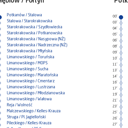
łębiów / Fołtyn
Potk
Potkanów / Stalowa
00'
Stalowa / Starokrakowska
03'
Starokrakowska / Szydłowiecka
04'
Starokrakowska / Potkanowska
05'
Starokrakowska / Nasypowa (NŻ)
06'
Starokrakowska / Nadrzeczna (NŻ)
08'
Starokrakowska / Młyńska
09'
Limanowskiego / Toruńska
10'
Limanowskiego / MOPS
11'
Limanowskiego / Sucha
13'
Limanowskiego / Maratońska
14'
Limanowskiego / Cmentarz
16'
Limanowskiego / Lustrzana
17'
Limanowskiego / Młodzianowska
19'
Limanowskiego / Wałowa
21'
Reja / Wolność
23'
Malczewskiego / Kelles-Krauza
25'
Struga / Pl. Jagielloński
26'
Pileckiego / Kelles-Krauza
27'