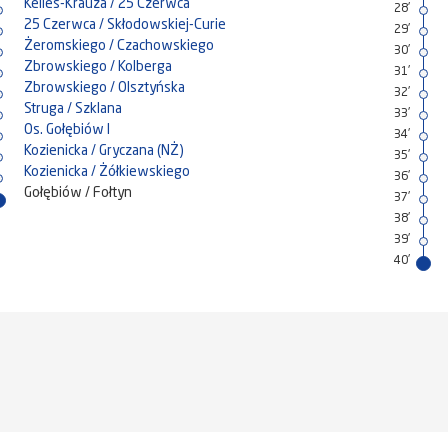
Kelles-Krauza / 25 Czerwca
28'
25 Czerwca / Skłodowskiej-Curie
29'
Żeromskiego / Czachowskiego
30'
Zbrowskiego / Kolberga
31'
Zbrowskiego / Olsztyńska
32'
Struga / Szklana
33'
Os. Gołębiów I
34'
Kozienicka / Gryczana (NŻ)
35'
Kozienicka / Żółkiewskiego
36'
Gołębiów / Fołtyn
37'
38'
39'
40'