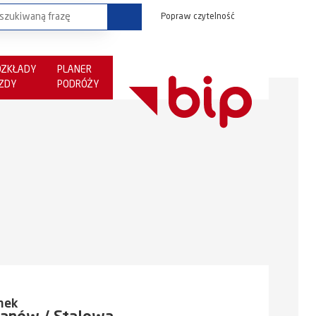
Popraw czytelność
OZKŁADY
PLANER
AZDY
PODRÓŻY
nek