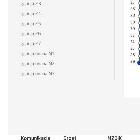
25'
Linia 23
26'
Linia 24
28'
29'
Linia 25
30'
Linia 26
32'
34'
Linia 27
35'
Linia nocna N1
36'
39'
Linia nocna N2
Linia nocna N3
Komunikacja
Drogi
MZDiK