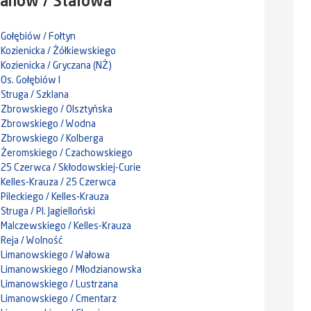
anów / Stalowa
Gołębiów / Fołtyn
Kozienicka / Żółkiewskiego
Kozienicka / Gryczana (NŻ)
Os. Gołębiów I
Struga / Szklana
Zbrowskiego / Olsztyńska
Zbrowskiego / Wodna
Zbrowskiego / Kolberga
Żeromskiego / Czachowskiego
25 Czerwca / Skłodowskiej-Curie
Kelles-Krauza / 25 Czerwca
Pileckiego / Kelles-Krauza
Struga / Pl. Jagielloński
Malczewskiego / Kelles-Krauza
Reja / Wolność
Limanowskiego / Wałowa
Limanowskiego / Młodzianowska
Limanowskiego / Lustrzana
Limanowskiego / Cmentarz