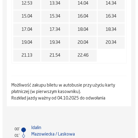
12.53
13.34
14.04
14.34
15.04
15.34
16.04
16.34
17.04
17.34
18.04
18.34
19.04
19.34
20.04
20.34
21.13
21.54
22.46
Możliwość zakupu biletu w autobusie przy użyciu karty
płatniczej (w pierwszym kasowniku).
Rozkład jazdy ważny od 04.10.2025 do odwołania
Idalin
00'
Mazowiecka / Laskowa
01'