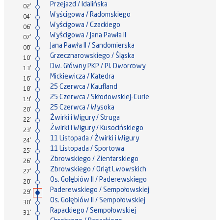
Przejazd / Idalińska
02'
Wyścigowa / Radomskiego
04'
Wyścigowa / Czackiego
06'
Wyścigowa / Jana Pawła II
07'
Jana Pawła II / Sandomierska
08'
Grzecznarowskiego / Śląska
10'
Dw. Główny PKP / Pl. Dworcowy
13'
Mickiewicza / Katedra
16'
25 Czerwca / Kaufland
18'
25 Czerwca / Skłodowskiej-Curie
19'
25 Czerwca / Wysoka
20'
Żwirki i Wigury / Struga
22'
Żwirki i Wigury / Kusocińskiego
23'
11 Listopada / Żwirki i Wigury
24'
11 Listopada / Sportowa
25'
Zbrowskiego / Zientarskiego
26'
Zbrowskiego / Orląt Lwowskich
27'
Os. Gołębiów II / Paderewskiego
28'
Paderewskiego / Sempołowskiej
29'
Os. Gołębiów II / Sempołowskiej
30'
Rapackiego / Sempołowskiej
31'