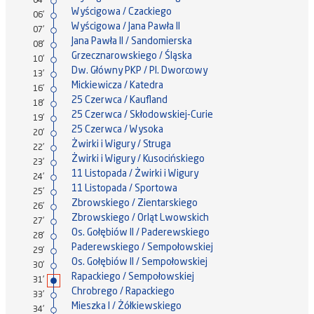
04'
Wyścigowa / Czackiego
06'
Wyścigowa / Jana Pawła II
07'
Jana Pawła II / Sandomierska
08'
Grzecznarowskiego / Śląska
10'
Dw. Główny PKP / Pl. Dworcowy
13'
Mickiewicza / Katedra
16'
25 Czerwca / Kaufland
18'
25 Czerwca / Skłodowskiej-Curie
19'
25 Czerwca / Wysoka
20'
Żwirki i Wigury / Struga
22'
Żwirki i Wigury / Kusocińskiego
23'
11 Listopada / Żwirki i Wigury
24'
11 Listopada / Sportowa
25'
Zbrowskiego / Zientarskiego
26'
Zbrowskiego / Orląt Lwowskich
27'
Os. Gołębiów II / Paderewskiego
28'
Paderewskiego / Sempołowskiej
29'
Os. Gołębiów II / Sempołowskiej
30'
Rapackiego / Sempołowskiej
31'
Chrobrego / Rapackiego
33'
Mieszka I / Żółkiewskiego
34'