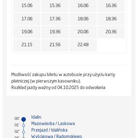
15.06
15.36
16.06
16.36
17.06
17.36
18.06
18.36
19.06
19.36
20.06
20.36
21.15
21.56
22.48
Możliwość zakupu biletu w autobusie przy użyciu karty
płatniczej (w pierwszym kasowniku).
Rozkład jazdy ważny od 04.10.2025 do odwołania
Idalin
00'
Mazowiecka / Laskowa
01'
Przejazd / Idalińska
02'
Wyścigowa / Radomskiego