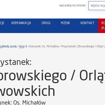
wyszukaj na stronie:
CJE
KOMUNIKACJA
DROGI
MZDIK
KONTAKT
R
J
ozkłady jazdy
linia 3
Kierunek: Os. Michałów / Przystanek: Zbrowskiego / Orląt
ystanek:
browskiego / Orlą
wowskich
unek: Os. Michałów