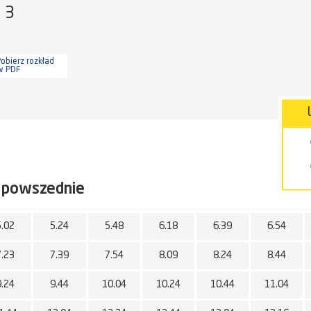
a 3
obierz rozkład
w PDF
 powszednie
5.02
5.24
5.48
6.18
6.39
6.54
7.23
7.39
7.54
8.09
8.24
8.44
9.24
9.44
10.04
10.24
10.44
11.04