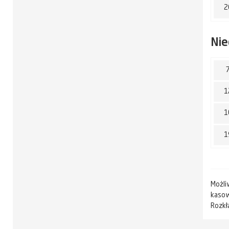
2
Nie
1
1
1
Możli
kasow
Rozkł