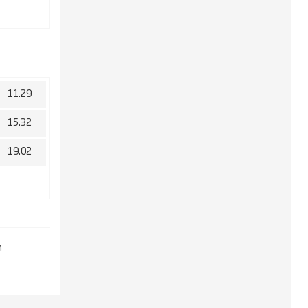
11.29
15.32
19.02
m