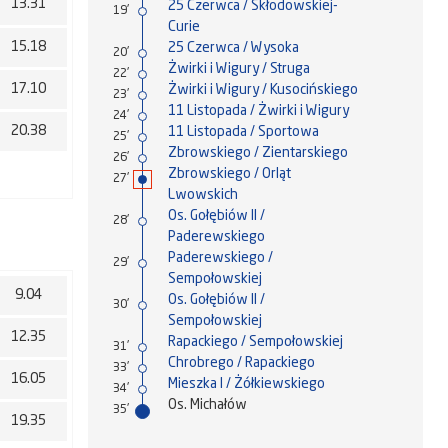
13.31
25 Czerwca / Skłodowskiej-
19'
Curie
15.18
25 Czerwca / Wysoka
20'
Żwirki i Wigury / Struga
22'
17.10
Żwirki i Wigury / Kusocińskiego
23'
11 Listopada / Żwirki i Wigury
24'
20.38
11 Listopada / Sportowa
25'
Zbrowskiego / Zientarskiego
26'
Zbrowskiego / Orląt
27'
Lwowskich
Os. Gołębiów II /
28'
Paderewskiego
Paderewskiego /
29'
Sempołowskiej
9.04
Os. Gołębiów II /
30'
Sempołowskiej
12.35
Rapackiego / Sempołowskiej
31'
Chrobrego / Rapackiego
33'
16.05
Mieszka I / Żółkiewskiego
34'
Os. Michałów
35'
19.35