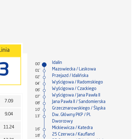
Linia
Idalin
3
00'
Mazowiecka / Laskowa
01'
Przejazd / Idalińska
02'
Wyścigowa / Radomskiego
04'
Wyścigowa / Czackiego
06'
Wyścigowa / Jana Pawła II
07'
7.09
Jana Pawła II / Sandomierska
08'
Grzecznarowskiego / Śląska
10'
9.04
Dw. Główny PKP / Pl.
13'
Dworcowy
11.24
Mickiewicza / Katedra
16'
25 Czerwca / Kaufland
18'