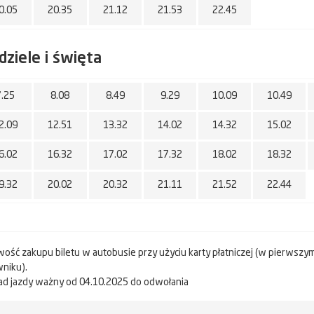
0.05
20.35
21.12
21.53
22.45
dziele i święta
7.25
8.08
8.49
9.29
10.09
10.49
2.09
12.51
13.32
14.02
14.32
15.02
6.02
16.32
17.02
17.32
18.02
18.32
9.32
20.02
20.32
21.11
21.52
22.44
wość zakupu biletu w autobusie przy użyciu karty płatniczej (w pierwszy
niku).
ad jazdy ważny od 04.10.2025 do odwołania