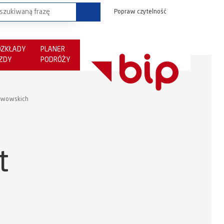
Popraw czytelność
OZKŁADY
PLANER
AZDY
PODRÓŻY
 Lwowskich
t