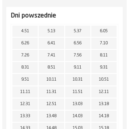
Dni powszednie
4.51
5.13
5.37
6.05
6.26
6.41
6.56
7.10
7.26
7.41
7.56
8.11
8.31
8.51
9.11
9.31
9.51
10.11
10.31
10.51
11.11
11.31
11.51
12.11
12.31
12.51
13.03
13.18
13.33
13.48
14.03
14.18
14.33
14.48
15.03
15.18