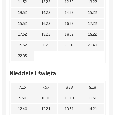
11.52
12.22
12.52
13.22
13.52
14.22
14.52
15.22
15.52
16.22
16.52
17.22
17.52
18.22
18.52
19.22
19.52
20.22
21.02
21.43
22.35
Niedziele i święta
7.15
7.57
8.38
9.18
9.58
10.38
11.18
11.58
12.40
13.21
13.51
14.21