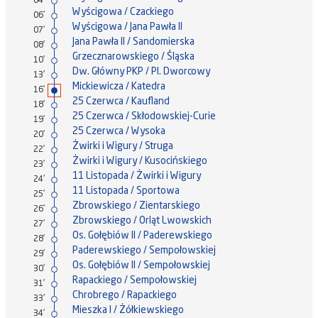
04'
Wyścigowa / Czackiego
06'
Wyścigowa / Jana Pawła II
07'
Jana Pawła II / Sandomierska
08'
Grzecznarowskiego / Śląska
10'
Dw. Główny PKP / Pl. Dworcowy
13'
Mickiewicza / Katedra
16'
25 Czerwca / Kaufland
18'
25 Czerwca / Skłodowskiej-Curie
19'
25 Czerwca / Wysoka
20'
Żwirki i Wigury / Struga
22'
Żwirki i Wigury / Kusocińskiego
23'
11 Listopada / Żwirki i Wigury
24'
11 Listopada / Sportowa
25'
Zbrowskiego / Zientarskiego
26'
Zbrowskiego / Orląt Lwowskich
27'
Os. Gołębiów II / Paderewskiego
28'
Paderewskiego / Sempołowskiej
29'
Os. Gołębiów II / Sempołowskiej
30'
Rapackiego / Sempołowskiej
31'
Chrobrego / Rapackiego
33'
Mieszka I / Żółkiewskiego
34'