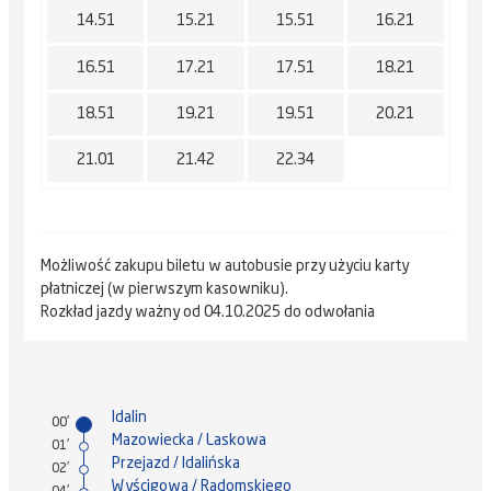
14.51
15.21
15.51
16.21
16.51
17.21
17.51
18.21
18.51
19.21
19.51
20.21
21.01
21.42
22.34
Możliwość zakupu biletu w autobusie przy użyciu karty
płatniczej (w pierwszym kasowniku).
Rozkład jazdy ważny od 04.10.2025 do odwołania
Idalin
00'
Mazowiecka / Laskowa
01'
Przejazd / Idalińska
02'
Wyścigowa / Radomskiego