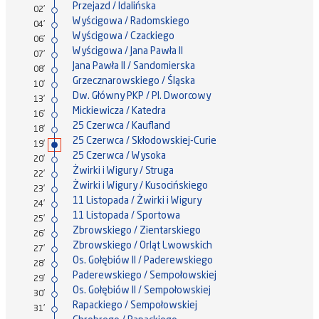
Przejazd / Idalińska
02'
Wyścigowa / Radomskiego
04'
Wyścigowa / Czackiego
06'
Wyścigowa / Jana Pawła II
07'
Jana Pawła II / Sandomierska
08'
Grzecznarowskiego / Śląska
10'
Dw. Główny PKP / Pl. Dworcowy
13'
Mickiewicza / Katedra
16'
25 Czerwca / Kaufland
18'
25 Czerwca / Skłodowskiej-Curie
19'
25 Czerwca / Wysoka
20'
Żwirki i Wigury / Struga
22'
Żwirki i Wigury / Kusocińskiego
23'
11 Listopada / Żwirki i Wigury
24'
11 Listopada / Sportowa
25'
Zbrowskiego / Zientarskiego
26'
Zbrowskiego / Orląt Lwowskich
27'
Os. Gołębiów II / Paderewskiego
28'
Paderewskiego / Sempołowskiej
29'
Os. Gołębiów II / Sempołowskiej
30'
Rapackiego / Sempołowskiej
31'