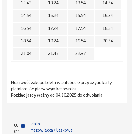
12.43
13.24
13.54
14.24
14.54
15.24
15.54
16.24
16.54
17.24
17.54
18.24
18.54
19.24
19.54
20.24
21.04
21.45
22.37
Możliwość zakupu biletu w autobusie przy użyciu karty
płatniczej (w pierwszym kasowniku).
Rozkład jazdy ważny od 04.10.2025 do odwołania
Idalin
00'
Mazowiecka / Laskowa
01'