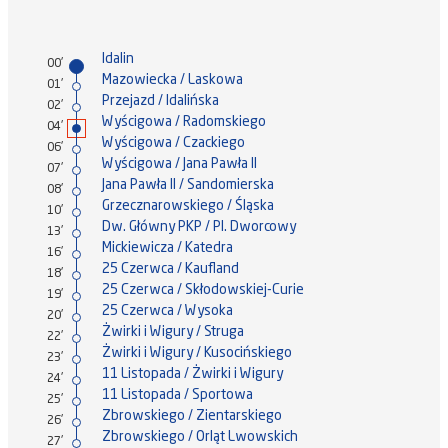
Idalin
00'
Mazowiecka / Laskowa
01'
Przejazd / Idalińska
02'
Wyścigowa / Radomskiego
04'
Wyścigowa / Czackiego
06'
Wyścigowa / Jana Pawła II
07'
Jana Pawła II / Sandomierska
08'
Grzecznarowskiego / Śląska
10'
Dw. Główny PKP / Pl. Dworcowy
13'
Mickiewicza / Katedra
16'
25 Czerwca / Kaufland
18'
25 Czerwca / Skłodowskiej-Curie
19'
25 Czerwca / Wysoka
20'
Żwirki i Wigury / Struga
22'
Żwirki i Wigury / Kusocińskiego
23'
11 Listopada / Żwirki i Wigury
24'
11 Listopada / Sportowa
25'
Zbrowskiego / Zientarskiego
26'
Zbrowskiego / Orląt Lwowskich
27'