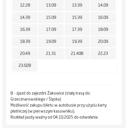
12.28
13.09
13.39
14.09
14.39
15.09
15.39
16.09
16.39
17.09
17.39
18.09
18.39
19.09
19.39
20.09
20.49
21.31
21.40B
22.23
23.02B
B - zjazd do zajezdni Żakowice (stałą trasą do:
Grzecznarowskiego / Śląska)
Możliwość zakupu biletu w autobusie przy użyciu karty
płatniczej (w pierwszym kasowniku).
Rozkład jazdy ważny od 04.10.2025 do odwołania