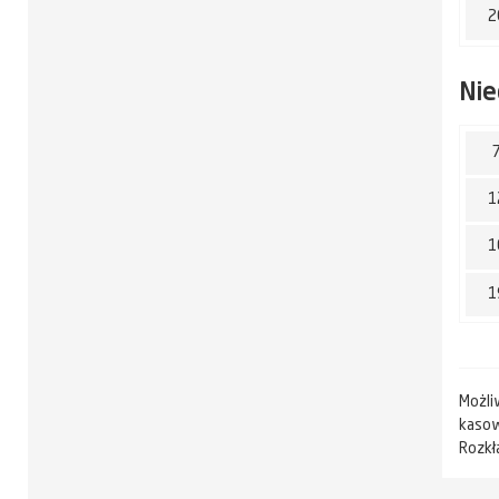
2
Nie
1
1
1
Możli
kasow
Rozkł