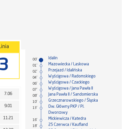
Linia
Idalin
3
00'
Mazowiecka / Laskowa
01'
Przejazd / Idalińska
02'
Wyścigowa / Radomskiego
04'
Wyścigowa / Czackiego
06'
Wyścigowa / Jana Pawła II
07'
7.06
Jana Pawła II / Sandomierska
08'
Grzecznarowskiego / Śląska
10'
9.01
Dw. Główny PKP / Pl.
13'
Dworcowy
11.21
Mickiewicza / Katedra
16'
25 Czerwca / Kaufland
18'