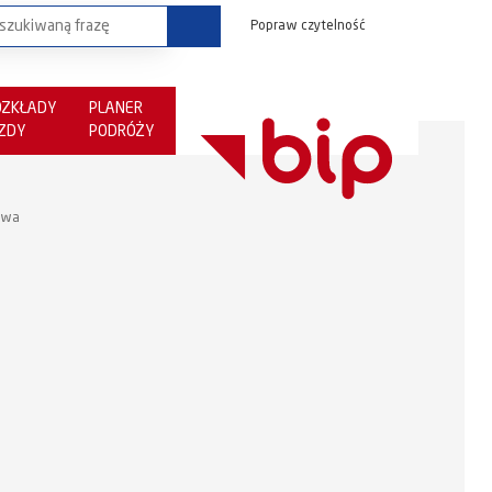
Popraw czytelność
OZKŁADY
PLANER
AZDY
PODRÓŻY
towa