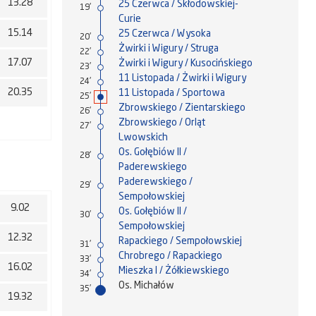
13.28
25 Czerwca / Skłodowskiej-
19'
Curie
15.14
25 Czerwca / Wysoka
20'
Żwirki i Wigury / Struga
22'
17.07
Żwirki i Wigury / Kusocińskiego
23'
11 Listopada / Żwirki i Wigury
24'
20.35
11 Listopada / Sportowa
25'
Zbrowskiego / Zientarskiego
26'
Zbrowskiego / Orląt
27'
Lwowskich
Os. Gołębiów II /
28'
Paderewskiego
Paderewskiego /
29'
Sempołowskiej
9.02
Os. Gołębiów II /
30'
Sempołowskiej
12.32
Rapackiego / Sempołowskiej
31'
Chrobrego / Rapackiego
33'
16.02
Mieszka I / Żółkiewskiego
34'
Os. Michałów
35'
19.32