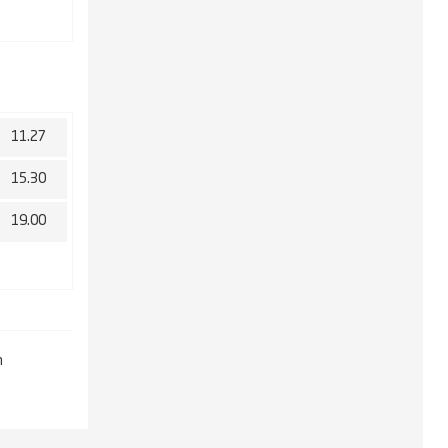
11.27
15.30
19.00
m