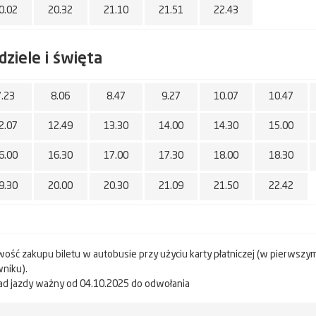
0.02
20.32
21.10
21.51
22.43
dziele i święta
7.23
8.06
8.47
9.27
10.07
10.47
2.07
12.49
13.30
14.00
14.30
15.00
6.00
16.30
17.00
17.30
18.00
18.30
9.30
20.00
20.30
21.09
21.50
22.42
wość zakupu biletu w autobusie przy użyciu karty płatniczej (w pierwszy
niku).
ad jazdy ważny od 04.10.2025 do odwołania