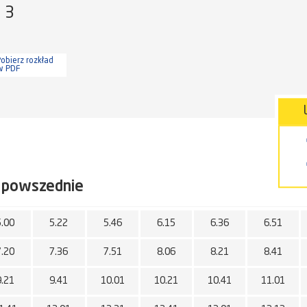
a 3
obierz rozkład
w PDF
 powszednie
5.00
5.22
5.46
6.15
6.36
6.51
7.20
7.36
7.51
8.06
8.21
8.41
9.21
9.41
10.01
10.21
10.41
11.01