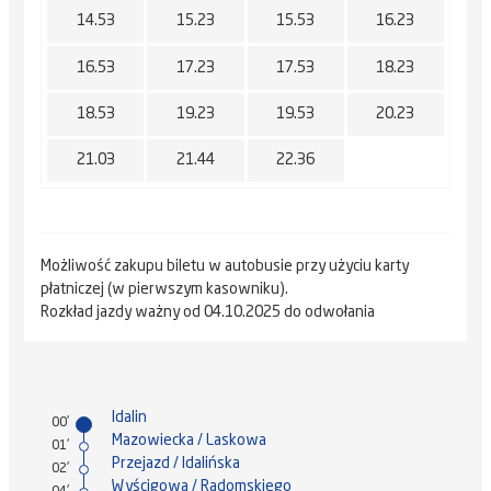
14.53
15.23
15.53
16.23
16.53
17.23
17.53
18.23
18.53
19.23
19.53
20.23
21.03
21.44
22.36
Możliwość zakupu biletu w autobusie przy użyciu karty
płatniczej (w pierwszym kasowniku).
Rozkład jazdy ważny od 04.10.2025 do odwołania
Idalin
00'
Mazowiecka / Laskowa
01'
Przejazd / Idalińska
02'
Wyścigowa / Radomskiego