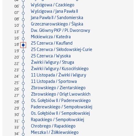
04'
Wyścigowa / Czackiego
06'
Wyścigowa / Jana Pawła II
07'
Jana Pawła II / Sandomierska
08'
Grzecznarowskiego / Śląska
10'
Dw. Główny PKP / Pl. Dworcowy
13'
Mickiewicza / Katedra
16'
25 Czerwca / Kaufland
18'
25 Czerwca / Skłodowskiej-Curie
19'
25 Czerwca / Wysoka
20'
Żwirki i Wigury / Struga
22'
Żwirki i Wigury / Kusocińskiego
23'
11 Listopada / Żwirki i Wigury
24'
11 Listopada / Sportowa
25'
Zbrowskiego / Zientarskiego
26'
Zbrowskiego / Orląt Lwowskich
27'
Os. Gołębiów II / Paderewskiego
28'
Paderewskiego / Sempołowskiej
29'
Os. Gołębiów II / Sempołowskiej
30'
Rapackiego / Sempołowskiej
31'
Chrobrego / Rapackiego
33'
Mieszka I / Żółkiewskiego
34'