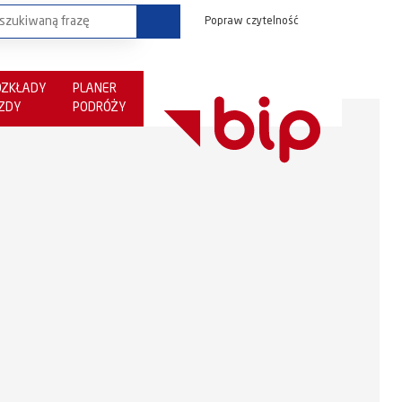
Popraw czytelność
OZKŁADY
PLANER
AZDY
PODRÓŻY