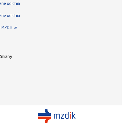
żne od dnia
żne od dnia
z MZDiK w
 Zmiany