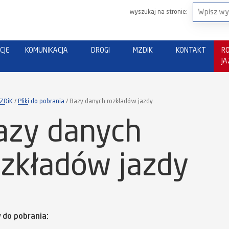
wyszukaj na stronie:
CJE
KOMUNIKACJA
DROGI
MZDIK
KONTAKT
R
J
ZDiK
Pliki do pobrania
Bazy danych rozkładów jazdy
azy danych
ozkładów jazdy
y do pobrania: