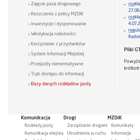
rozkł
Zajęcie pasa drogowego
27.06
Roszczenia z polisy MZDiK
rozkł
4.07.
Inwestycje i dysponowanie
regul
Windykacja należności
Rado
Korzystanie z przystanków
Pliki 
System Informacji Miejskiej
Powyższ
Przejazdy nienormatywne
krótkot
Tryb dostępu do informacji
Bazy danych rozkładów jazdy
Komunikacja
Drogi
MZDiK
Rozkłady jazdy
Zarządzanie drogami
Komunikaty
Komunikacja miejska
Utrudnienia w ruchu
Informacje