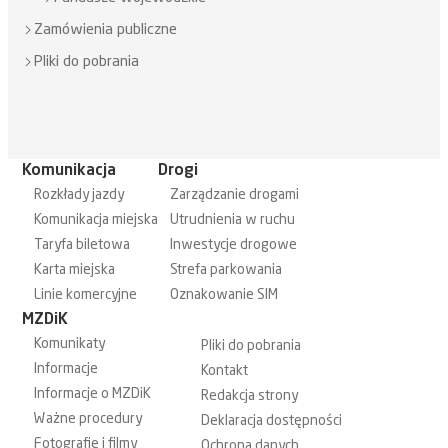
Zamówienia publiczne
Pliki do pobrania
Komunikacja
Drogi
Rozkłady jazdy
Zarządzanie drogami
Komunikacja miejska
Utrudnienia w ruchu
Taryfa biletowa
Inwestycje drogowe
Karta miejska
Strefa parkowania
Linie komercyjne
Oznakowanie SIM
MZDiK
Komunikaty
Pliki do pobrania
Informacje
Kontakt
Informacje o MZDiK
Redakcja strony
Ważne procedury
Deklaracja dostępności
Fotografie i filmy
Ochrona danych