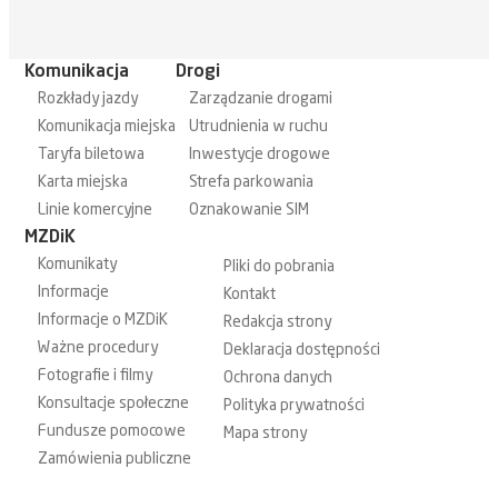
Komunikacja
Drogi
Rozkłady jazdy
Zarządzanie drogami
Komunikacja miejska
Utrudnienia w ruchu
Taryfa biletowa
Inwestycje drogowe
Karta miejska
Strefa parkowania
Linie komercyjne
Oznakowanie SIM
MZDiK
Komunikaty
Pliki do pobrania
Informacje
Kontakt
Informacje o MZDiK
Redakcja strony
Ważne procedury
Deklaracja dostępności
Fotografie i filmy
Ochrona danych
Konsultacje społeczne
Polityka prywatności
Fundusze pomocowe
Mapa strony
Zamówienia publiczne