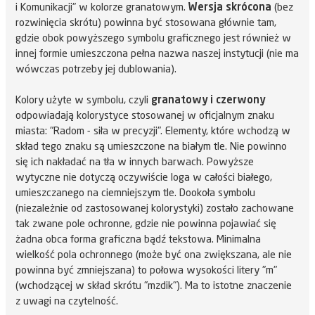
i Komunikacji" w kolorze granatowym.
Wersja skrócona
(bez
rozwinięcia skrótu) powinna być stosowana głównie tam,
gdzie obok powyższego symbolu graficznego jest również w
innej formie umieszczona pełna nazwa naszej instytucji (nie ma
wówczas potrzeby jej dublowania).
Kolory użyte w symbolu, czyli
granatowy i czerwony
odpowiadają kolorystyce stosowanej w oficjalnym znaku
miasta: "Radom - siła w precyzji". Elementy, które wchodzą w
skład tego znaku są umieszczone na białym tle. Nie powinno
się ich nakładać na tła w innych barwach. Powyższe
wytyczne nie dotyczą oczywiście loga w całości białego,
umieszczanego na ciemniejszym tle. Dookoła symbolu
(niezależnie od zastosowanej kolorystyki) zostało zachowane
tak zwane pole ochronne, gdzie nie powinna pojawiać się
żadna obca forma graficzna bądź tekstowa. Minimalna
wielkość pola ochronnego (może być ona zwiększana, ale nie
powinna być zmniejszana) to połowa wysokości litery "m"
(wchodzącej w skład skrótu "mzdik"). Ma to istotne znaczenie
z uwagi na czytelność.