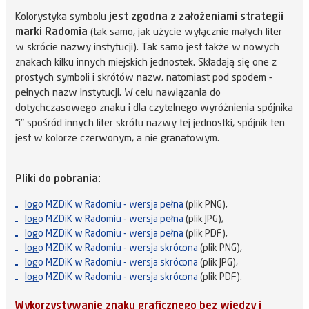
Kolorystyka symbolu
jest zgodna z założeniami strategii
marki Radomia
(tak samo, jak użycie wyłącznie małych liter
w skrócie nazwy instytucji). Tak samo jest także w nowych
znakach kilku innych miejskich jednostek. Składają się one z
prostych symboli i skrótów nazw, natomiast pod spodem -
pełnych nazw instytucji. W celu nawiązania do
dotychczasowego znaku i dla czytelnego wyróżnienia spójnika
"i" spośród innych liter skrótu nazwy tej jednostki, spójnik ten
jest w kolorze czerwonym, a nie granatowym.
Pliki do pobrania:
logo MZDiK w Radomiu - wersja pełna
(plik PNG),
logo MZDiK w Radomiu - wersja pełna
(plik JPG),
logo MZDiK w Radomiu - wersja pełna
(plik PDF),
logo MZDiK w Radomiu - wersja skrócona
(plik PNG),
logo MZDiK w Radomiu - wersja skrócona
(plik JPG),
logo MZDiK w Radomiu - wersja skrócona
(plik PDF).
Wykorzystywanie znaku graficznego bez wiedzy i