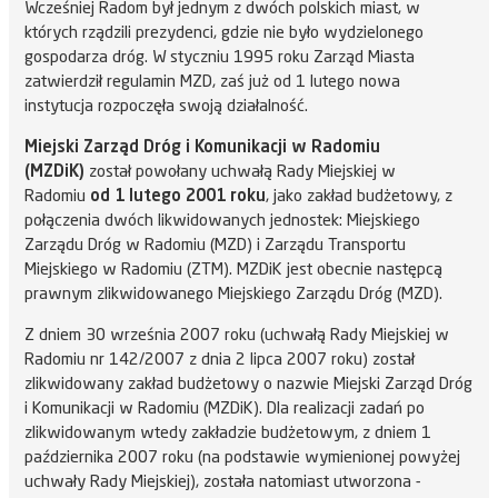
Wcześniej Radom był jednym z dwóch polskich miast, w
których rządzili prezydenci, gdzie nie było wydzielonego
gospodarza dróg. W styczniu 1995 roku Zarząd Miasta
zatwierdził regulamin MZD, zaś już od 1 lutego nowa
instytucja rozpoczęła swoją działalność.
Miejski Zarząd Dróg i Komunikacji w Radomiu
(MZDiK)
został powołany uchwałą Rady Miejskiej w
Radomiu
od 1 lutego 2001 roku
, jako zakład budżetowy, z
połączenia dwóch likwidowanych jednostek: Miejskiego
Zarządu Dróg w Radomiu (MZD) i Zarządu Transportu
Miejskiego w Radomiu (ZTM). MZDiK jest obecnie następcą
prawnym zlikwidowanego Miejskiego Zarządu Dróg (MZD).
Z dniem 30 września 2007 roku (uchwałą Rady Miejskiej w
Radomiu nr 142/2007 z dnia 2 lipca 2007 roku) został
zlikwidowany zakład budżetowy o nazwie Miejski Zarząd Dróg
i Komunikacji w Radomiu (MZDiK). Dla realizacji zadań po
zlikwidowanym wtedy zakładzie budżetowym, z dniem 1
października 2007 roku (na podstawie wymienionej powyżej
uchwały Rady Miejskiej), została natomiast utworzona -