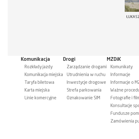
ŁUKASZ
Komunikacja
Drogi
MZDiK
Rozkłady jazdy
Zarządzanie drogami
Komunikaty
Komunikacja miejska
Utrudnienia w ruchu
Informacje
Taryfa biletowa
Inwestycje drogowe
Informacje o M
Karta miejska
Strefa parkowania
Ważne proced
Linie komercyjne
Oznakowanie SIM
Fotografie i fil
Konsultacje sp
Fundusze po
Zamówienia pu