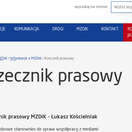
wyszukaj na stronie:
CJE
KOMUNIKACJA
DROGI
MZDIK
KONTAKT
R
J
ZDiK
Informacje o MZDiK
Rzecznik prasowy
zecznik prasowy
nik prasowy MZDiK - Łukasz Kościelniak
obowe stanowisko do spraw współpracy z mediami: