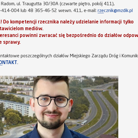
Radom, ul. Traugutta 30/30A (czwarte piętro, pokój 411),
4-414-004 lub 48 365-46-52 wewn. 411, e-mail:
rzecznik@mzdik.pl
 Do kompetencji rzecznika należy udzielanie informacji tylko
tawicielom mediów.
nteresanci powinni zwracać się bezpośrednio do działów odpow
e sprawy.
ntaktowe poszczególnych działów Miejskiego Zarządu Dróg i Komunik
ONTAKT
.