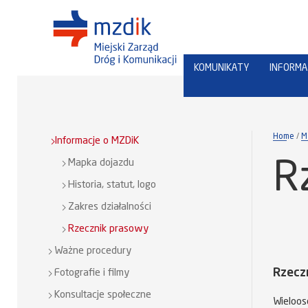
KOMUNIKATY
INFORMA
Home
M
Informacje o MZDiK
Mapka dojazdu
R
Historia, statut, logo
Zakres działalności
Rzecznik prasowy
Ważne procedury
Rzecz
Fotografie i filmy
Konsultacje społeczne
Wieloos