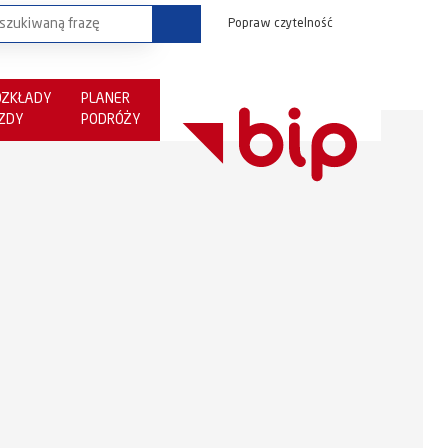
Popraw czytelność
OZKŁADY
PLANER
AZDY
PODRÓŻY