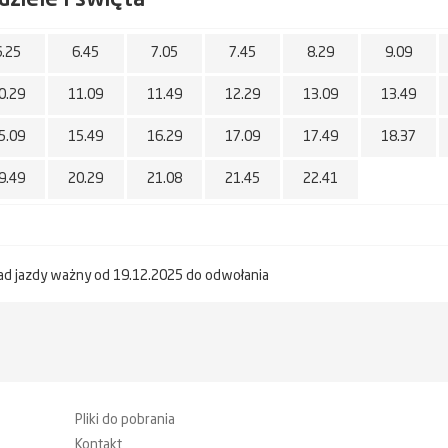
6.25
6.45
7.05
7.45
8.29
9.09
0.29
11.09
11.49
12.29
13.09
13.49
5.09
15.49
16.29
17.09
17.49
18.37
9.49
20.29
21.08
21.45
22.41
ad jazdy ważny od 19.12.2025 do odwołania
Pliki do pobrania
Kontakt