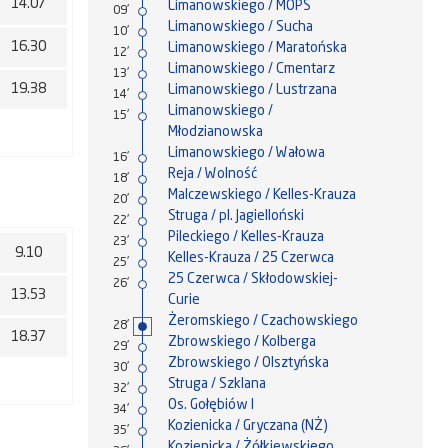
14.07
Limanowskiego / MOPS
09'
Limanowskiego / Sucha
10'
16.30
Limanowskiego / Maratońska
12'
Limanowskiego / Cmentarz
13'
19.38
Limanowskiego / Lustrzana
14'
Limanowskiego /
15'
Młodzianowska
Limanowskiego / Wałowa
16'
Reja / Wolność
18'
Malczewskiego / Kelles-Krauza
20'
Struga / pl. Jagielloński
22'
Pileckiego / Kelles-Krauza
23'
9.10
Kelles-Krauza / 25 Czerwca
25'
25 Czerwca / Skłodowskiej-
26'
13.53
Curie
Żeromskiego / Czachowskiego
28'
18.37
Zbrowskiego / Kolberga
29'
Zbrowskiego / Olsztyńska
30'
Struga / Szklana
32'
Os. Gołębiów I
34'
Kozienicka / Gryczana (NŻ)
35'
Kozienicka / Żółkiewskiego