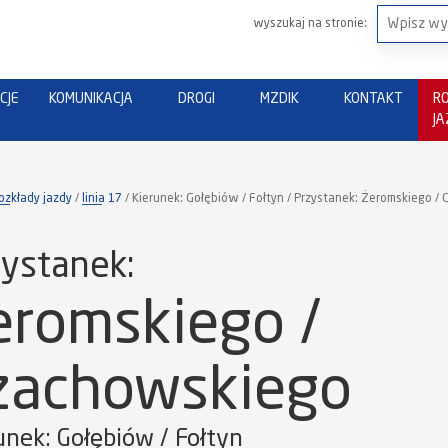
wyszukaj na stronie:
CJE
KOMUNIKACJA
DROGI
MZDIK
KONTAKT
R
J
ozkłady jazdy
linia 17
Kierunek: Gołębiów / Fołtyn / Przystanek: Żeromskiego 
ystanek:
eromskiego /
zachowskiego
unek: Gołębiów / Fołtyn