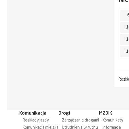
1
1
1
Rozkł
Komunikacja
Drogi
MZDiK
Rozkłady jazdy
Zarządzanie drogami
Komunikaty
Komunikacja miejska
Utrudnienia w ruchu
Informacje