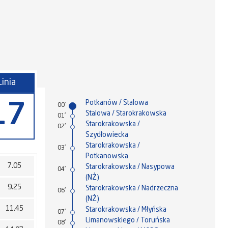
Linia
Potkanów / Stalowa
17
00'
Stalowa / Starokrakowska
01'
Starokrakowska /
02'
Szydłowiecka
Starokrakowska /
03'
Potkanowska
7.05
Starokrakowska / Nasypowa
04'
(NŻ)
9.25
Starokrakowska / Nadrzeczna
06'
(NŻ)
11.45
Starokrakowska / Młyńska
07'
Limanowskiego / Toruńska
08'