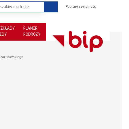
Popraw czytelność
OZKŁADY
PLANER
AZDY
PODRÓŻY
/ Czachowskiego