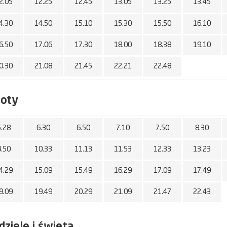
2.05
12.25
12.45
13.05
13.25
13.45
4.30
14.50
15.10
15.30
15.50
16.10
6.50
17.06
17.30
18.00
18.38
19.10
0.30
21.08
21.45
22.21
22.48
boty
5.28
6.30
6.50
7.10
7.50
8.30
9.50
10.33
11.13
11.53
12.33
13.23
4.29
15.09
15.49
16.29
17.09
17.49
9.09
19.49
20.29
21.09
21.47
22.43
dziele i święta