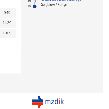
36'
Gołębiów / Fołtyn
39'
9.49
14.29
19.09