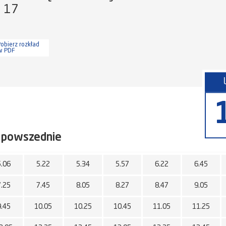
a 17
obierz rozkład
w PDF
 powszednie
5.06
5.22
5.34
5.57
6.22
6.45
7.25
7.45
8.05
8.27
8.47
9.05
9.45
10.05
10.25
10.45
11.05
11.25