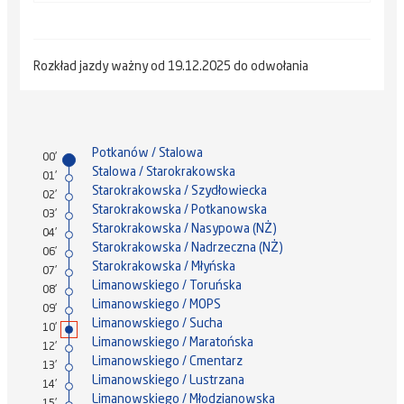
Rozkład jazdy ważny od 19.12.2025 do odwołania
Potkanów / Stalowa
00'
Stalowa / Starokrakowska
01'
Starokrakowska / Szydłowiecka
02'
Starokrakowska / Potkanowska
03'
Starokrakowska / Nasypowa (NŻ)
04'
Starokrakowska / Nadrzeczna (NŻ)
06'
Starokrakowska / Młyńska
07'
Limanowskiego / Toruńska
08'
Limanowskiego / MOPS
09'
Limanowskiego / Sucha
10'
Limanowskiego / Maratońska
12'
Limanowskiego / Cmentarz
13'
Limanowskiego / Lustrzana
14'
Limanowskiego / Młodzianowska