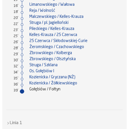
15'
Limanowskiego / Wałowa
16'
Reja / Wolność
18'
Malczewskiego / Kelles-Krauza
20'
Struga / pl. Jagielloński
22'
Pileckiego / Kelles-Krauza
23'
Kelles-Krauza / 25 Czerwca
25'
25 Czerwca / Skłodowskiej-Curie
26'
Żeromskiego / Czachowskiego
28'
Zbrowskiego / Kolberga
29'
Zbrowskiego / Olsztyńska
30'
Struga / Szklana
32'
Os. Gołębiów I
34'
Kozienicka / Gryczana (NŻ)
35'
Kozienicka / Żółkiewskiego
36'
Gołębiów / Fołtyn
39'
Linia 1