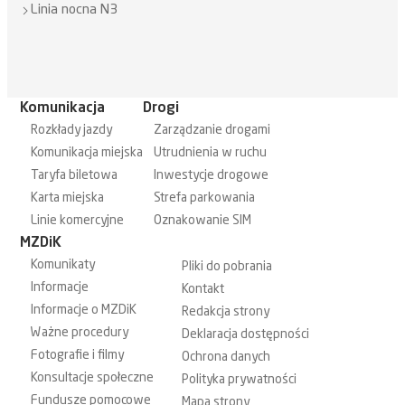
Linia nocna N3
Komunikacja
Drogi
Rozkłady jazdy
Zarządzanie drogami
Komunikacja miejska
Utrudnienia w ruchu
Taryfa biletowa
Inwestycje drogowe
Karta miejska
Strefa parkowania
Linie komercyjne
Oznakowanie SIM
MZDiK
Komunikaty
Pliki do pobrania
Informacje
Kontakt
Informacje o MZDiK
Redakcja strony
Ważne procedury
Deklaracja dostępności
Fotografie i filmy
Ochrona danych
Konsultacje społeczne
Polityka prywatności
Fundusze pomocowe
Mapa strony