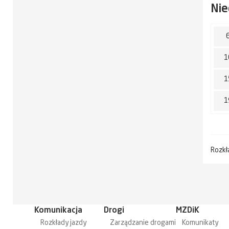
Nie
1
1
1
Rozkł
Komunikacja
Drogi
MZDiK
Rozkłady jazdy
Zarządzanie drogami
Komunikaty