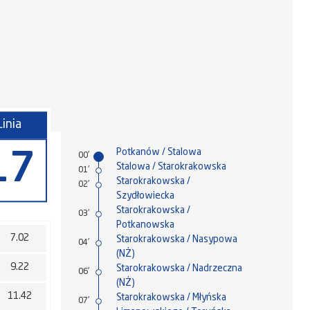
Linia
Potkanów / Stalowa
17
00'
Stalowa / Starokrakowska
01'
Starokrakowska /
02'
Szydłowiecka
Starokrakowska /
03'
Potkanowska
7.02
Starokrakowska / Nasypowa
04'
(NŻ)
9.22
Starokrakowska / Nadrzeczna
06'
(NŻ)
11.42
Starokrakowska / Młyńska
07'