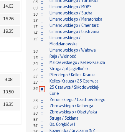
Limanowskiego / Toruńska
08'
14.03
Limanowskiego / MOPS
09'
Limanowskiego / Sucha
10'
16.26
Limanowskiego / Maratońska
12'
Limanowskiego / Cmentarz
13'
19.35
Limanowskiego / Lustrzana
14'
Limanowskiego /
15'
Młodzianowska
Limanowskiego / Wałowa
16'
Reja / Wolność
18'
Malczewskiego / Kelles-Krauza
20'
Struga / pl. Jagielloński
22'
Pileckiego / Kelles-Krauza
23'
9.08
Kelles-Krauza / 25 Czerwca
25'
25 Czerwca / Skłodowskiej-
26'
13.50
Curie
Żeromskiego / Czachowskiego
28'
18.35
Zbrowskiego / Kolberga
29'
Zbrowskiego / Olsztyńska
30'
Struga / Szklana
32'
Os. Gołębiów I
34'
Kozienicka / Gryczana (NŻ)