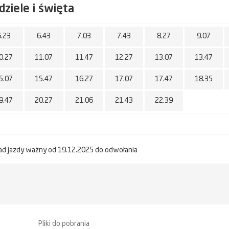
dziele i święta
6.23
6.43
7.03
7.43
8.27
9.07
0.27
11.07
11.47
12.27
13.07
13.47
5.07
15.47
16.27
17.07
17.47
18.35
9.47
20.27
21.06
21.43
22.39
ad jazdy ważny od 19.12.2025 do odwołania
Pliki do pobrania