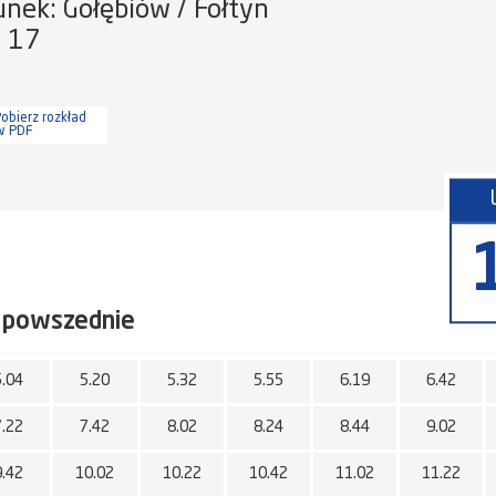
unek: Gołębiów / Fołtyn
a 17
obierz rozkład
w PDF
 powszednie
5.04
5.20
5.32
5.55
6.19
6.42
7.22
7.42
8.02
8.24
8.44
9.02
9.42
10.02
10.22
10.42
11.02
11.22