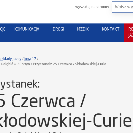
wyszukaj na stronie:
CJE
KOMUNIKACJA
DROGI
MZDIK
KONTAKT
R
J
ozkłady jazdy
linia 17
 Gołębiów / Fołtyn / Przystanek: 25 Czerwca / Skłodowskiej-Curie
ystanek:
5 Czerwca /
kłodowskiej-Curie