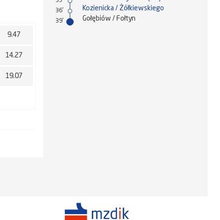
35'
Kozienicka / Żółkiewskiego
36'
Gołębiów / Fołtyn
39'
9.47
14.27
19.07