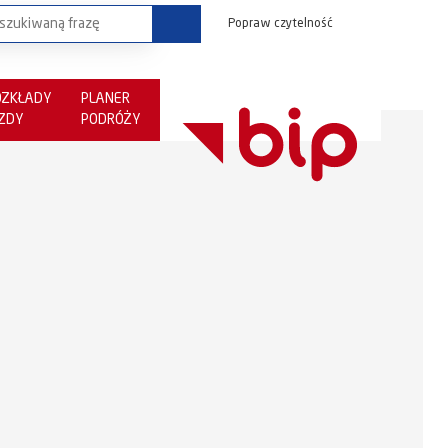
Popraw czytelność
OZKŁADY
PLANER
AZDY
PODRÓŻY