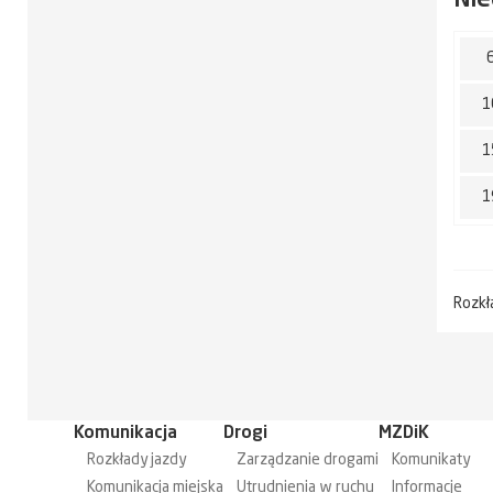
1
1
1
Rozkł
Komunikacja
Drogi
MZDiK
Rozkłady jazdy
Zarządzanie drogami
Komunikaty
Komunikacja miejska
Utrudnienia w ruchu
Informacje