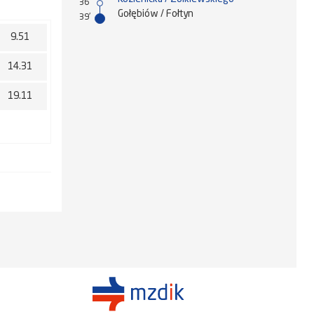
36'
Gołębiów / Fołtyn
39'
9.51
14.31
19.11