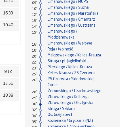
14.10
Limanowskiego / MOPS
09'
Limanowskiego / Sucha
10'
16.33
Limanowskiego / Maratońska
12'
Limanowskiego / Cmentarz
13'
19.40
Limanowskiego / Lustrzana
14'
Limanowskiego /
15'
Młodzianowska
Limanowskiego / Wałowa
16'
Reja / Wolność
18'
Malczewskiego / Kelles-Krauza
20'
Struga / pl. Jagielloński
22'
Pileckiego / Kelles-Krauza
23'
9.12
Kelles-Krauza / 25 Czerwca
25'
25 Czerwca / Skłodowskiej-
26'
13.56
Curie
Żeromskiego / Czachowskiego
28'
18.39
Zbrowskiego / Kolberga
29'
Zbrowskiego / Olsztyńska
30'
Struga / Szklana
32'
Os. Gołębiów I
34'
Kozienicka / Gryczana (NŻ)
35'
Kozienicka / Żółkiewskiego