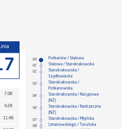
Linia
Potkanów / Stalowa
17
00'
Stalowa / Starokrakowska
01'
Starokrakowska /
02'
Szydłowiecka
Starokrakowska /
03'
Potkanowska
7.08
Starokrakowska / Nasypowa
04'
(NŻ)
9.28
Starokrakowska / Nadrzeczna
06'
(NŻ)
11.48
Starokrakowska / Młyńska
07'
Limanowskiego / Toruńska
08'