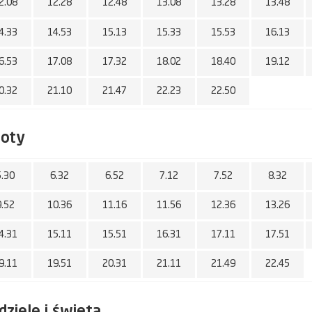
2.08
12.28
12.48
13.08
13.28
13.48
4.33
14.53
15.13
15.33
15.53
16.13
6.53
17.08
17.32
18.02
18.40
19.12
0.32
21.10
21.47
22.23
22.50
boty
5.30
6.32
6.52
7.12
7.52
8.32
9.52
10.36
11.16
11.56
12.36
13.26
4.31
15.11
15.51
16.31
17.11
17.51
9.11
19.51
20.31
21.11
21.49
22.45
dziele i święta