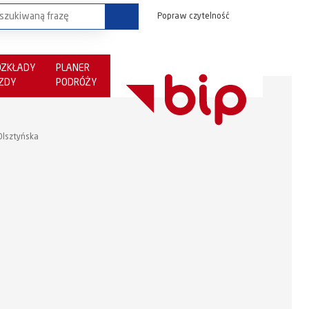
Popraw czytelność
OZKŁADY
PLANER
AZDY
PODRÓŻY
Olsztyńska