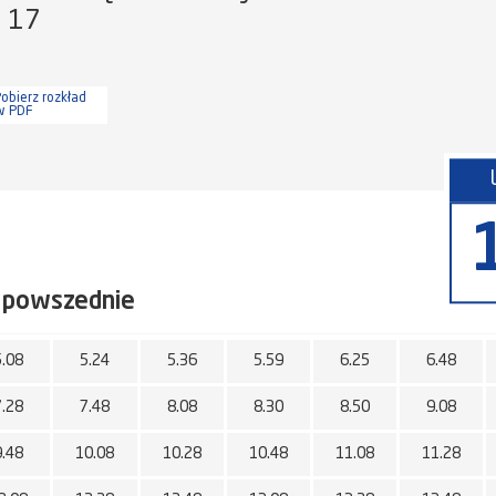
a 17
obierz rozkład
w PDF
 powszednie
5.08
5.24
5.36
5.59
6.25
6.48
7.28
7.48
8.08
8.30
8.50
9.08
9.48
10.08
10.28
10.48
11.08
11.28