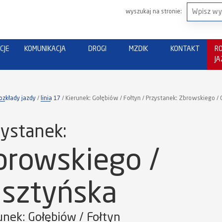
wyszukaj na stronie:
CJE
KOMUNIKACJA
DROGI
MZDIK
KONTAKT
R
J
ozkłady jazdy
linia 17
Kierunek: Gołębiów / Fołtyn / Przystanek: Zbrowskiego / 
ystanek:
browskiego /
lsztyńska
unek: Gołębiów / Fołtyn