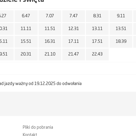
6.27
6.47
7.07
7.47
8.31
9.11
0.31
11.11
11.51
12.31
13.11
13.51
5.11
15.51
16.31
17.11
17.51
18.39
9.51
20.31
21.10
21.47
22.43
ad jazdy ważny od 19.12.2025 do odwołania
Pliki do pobrania
Kontakt