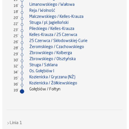
15'
Limanowskiego / Wałowa
16'
Reja / Wolność
18'
Malczewskiego / Kelles-Krauza
20'
Struga / pl. Jagielloński
22'
Pileckiego / Kelles-Krauza
23'
Kelles-Krauza / 25 Czerwca
25'
25 Czerwca / Skłodowskiej-Curie
26'
Żeromskiego / Czachowskiego
28'
Zbrowskiego / Kolberga
29'
Zbrowskiego / Olsztyńska
30'
Struga / Szklana
32'
Os. Gołębiów I
34'
Kozienicka / Gryczana (NŻ)
35'
Kozienicka / Żółkiewskiego
36'
Gołębiów / Fołtyn
39'
Linia 1