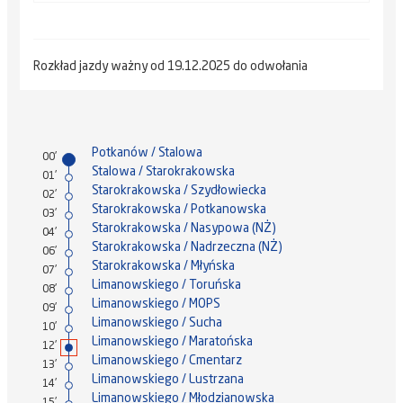
Rozkład jazdy ważny od 19.12.2025 do odwołania
Potkanów / Stalowa
00'
Stalowa / Starokrakowska
01'
Starokrakowska / Szydłowiecka
02'
Starokrakowska / Potkanowska
03'
Starokrakowska / Nasypowa (NŻ)
04'
Starokrakowska / Nadrzeczna (NŻ)
06'
Starokrakowska / Młyńska
07'
Limanowskiego / Toruńska
08'
Limanowskiego / MOPS
09'
Limanowskiego / Sucha
10'
Limanowskiego / Maratońska
12'
Limanowskiego / Cmentarz
13'
Limanowskiego / Lustrzana
14'
Limanowskiego / Młodzianowska