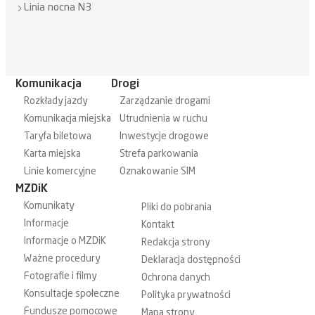
Linia nocna N3
Komunikacja
Drogi
Rozkłady jazdy
Zarządzanie drogami
Komunikacja miejska
Utrudnienia w ruchu
Taryfa biletowa
Inwestycje drogowe
Karta miejska
Strefa parkowania
Linie komercyjne
Oznakowanie SIM
MZDiK
Komunikaty
Pliki do pobrania
Informacje
Kontakt
Informacje o MZDiK
Redakcja strony
Ważne procedury
Deklaracja dostępności
Fotografie i filmy
Ochrona danych
Konsultacje społeczne
Polityka prywatności
Fundusze pomocowe
Mapa strony