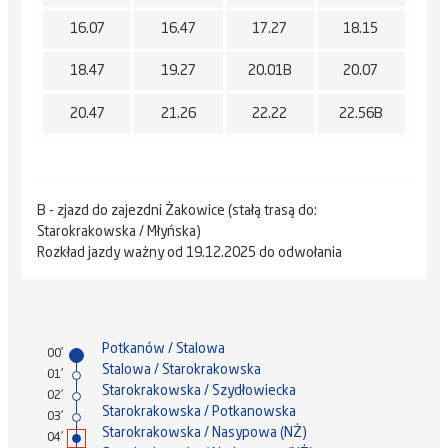
16.07
16.47
17.27
18.15
18.47
19.27
20.01B
20.07
20.47
21.26
22.22
22.56B
B - zjazd do zajezdni Żakowice (stałą trasą do:
Starokrakowska / Młyńska)
Rozkład jazdy ważny od 19.12.2025 do odwołania
Potkanów / Stalowa
00'
Stalowa / Starokrakowska
01'
Starokrakowska / Szydłowiecka
02'
Starokrakowska / Potkanowska
03'
Starokrakowska / Nasypowa (NŻ)
04'