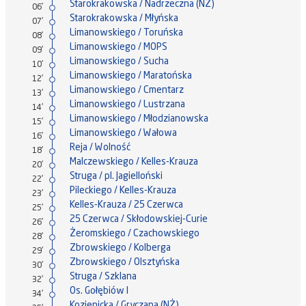
Starokrakowska / Nadrzeczna (NŻ)
06'
Starokrakowska / Młyńska
07'
Limanowskiego / Toruńska
08'
Limanowskiego / MOPS
09'
Limanowskiego / Sucha
10'
Limanowskiego / Maratońska
12'
Limanowskiego / Cmentarz
13'
Limanowskiego / Lustrzana
14'
Limanowskiego / Młodzianowska
15'
Limanowskiego / Wałowa
16'
Reja / Wolność
18'
Malczewskiego / Kelles-Krauza
20'
Struga / pl. Jagielloński
22'
Pileckiego / Kelles-Krauza
23'
Kelles-Krauza / 25 Czerwca
25'
25 Czerwca / Skłodowskiej-Curie
26'
Żeromskiego / Czachowskiego
28'
Zbrowskiego / Kolberga
29'
Zbrowskiego / Olsztyńska
30'
Struga / Szklana
32'
Os. Gołębiów I
34'
Kozienicka / Gryczana (NŻ)