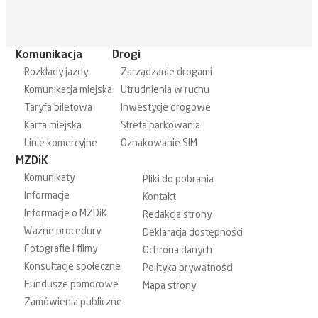
Komunikacja
Drogi
Rozkłady jazdy
Zarządzanie drogami
Komunikacja miejska
Utrudnienia w ruchu
Taryfa biletowa
Inwestycje drogowe
Karta miejska
Strefa parkowania
Linie komercyjne
Oznakowanie SIM
MZDiK
Komunikaty
Pliki do pobrania
Informacje
Kontakt
Informacje o MZDiK
Redakcja strony
Ważne procedury
Deklaracja dostępności
Fotografie i filmy
Ochrona danych
Konsultacje społeczne
Polityka prywatności
Fundusze pomocowe
Mapa strony
Zamówienia publiczne