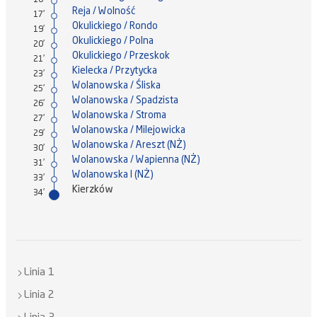
16'
Reja / Wolność
17'
Okulickiego / Rondo
19'
Okulickiego / Polna
20'
Okulickiego / Przeskok
21'
Kielecka / Przytycka
23'
Wolanowska / Śliska
25'
Wolanowska / Spadzista
26'
Wolanowska / Stroma
27'
Wolanowska / Milejowicka
29'
Wolanowska / Areszt (NŻ)
30'
Wolanowska / Wapienna (NŻ)
31'
Wolanowska I (NŻ)
33'
Kierzków
34'
Linia 1
Linia 2