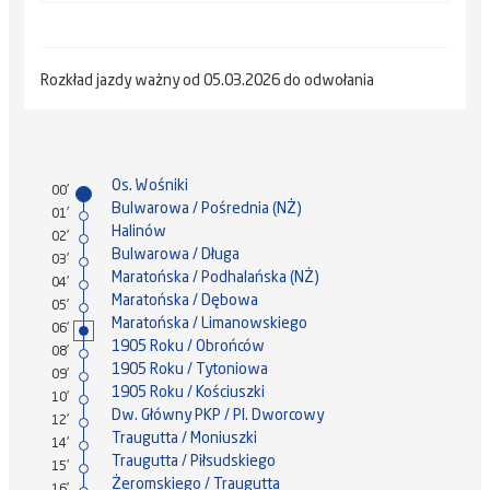
Rozkład jazdy ważny od 05.03.2026 do odwołania
Os. Wośniki
00'
Bulwarowa / Pośrednia (NŻ)
01'
Halinów
02'
Bulwarowa / Długa
03'
Maratońska / Podhalańska (NŻ)
04'
Maratońska / Dębowa
05'
Maratońska / Limanowskiego
06'
1905 Roku / Obrońców
08'
1905 Roku / Tytoniowa
09'
1905 Roku / Kościuszki
10'
Dw. Główny PKP / Pl. Dworcowy
12'
Traugutta / Moniuszki
14'
Traugutta / Piłsudskiego
15'
Żeromskiego / Traugutta