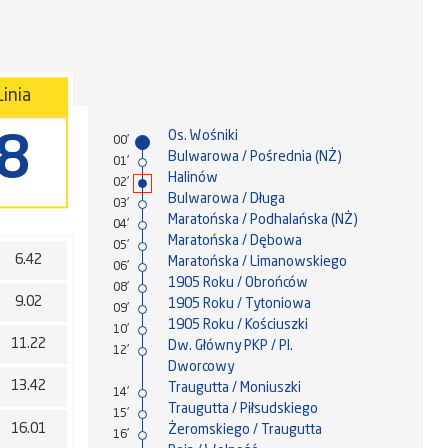
Linia
Os. Wośniki
8
00'
Bulwarowa / Pośrednia (NŻ)
01'
Halinów
02'
Bulwarowa / Długa
03'
Maratońska / Podhalańska (NŻ)
04'
Maratońska / Dębowa
05'
6.42
Maratońska / Limanowskiego
06'
1905 Roku / Obrońców
08'
9.02
1905 Roku / Tytoniowa
09'
1905 Roku / Kościuszki
10'
11.22
Dw. Główny PKP / Pl.
12'
Dworcowy
13.42
Traugutta / Moniuszki
14'
Traugutta / Piłsudskiego
15'
16.01
Żeromskiego / Traugutta
16'