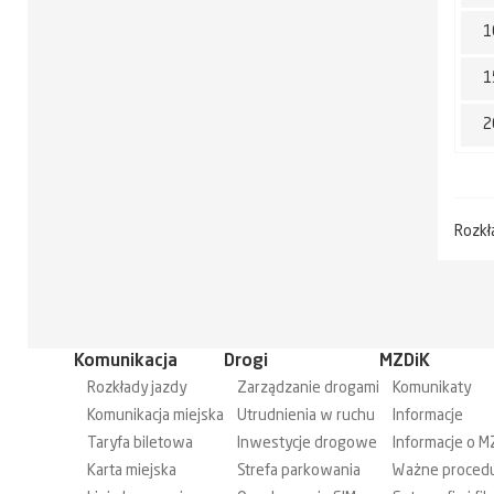
1
1
2
Rozkł
Komunikacja
Drogi
MZDiK
Rozkłady jazdy
Zarządzanie drogami
Komunikaty
Komunikacja miejska
Utrudnienia w ruchu
Informacje
Taryfa biletowa
Inwestycje drogowe
Informacje o M
Karta miejska
Strefa parkowania
Ważne proced