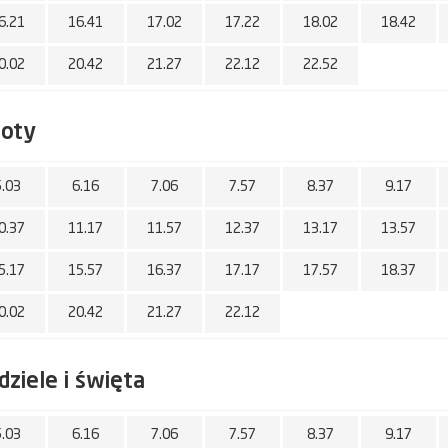
6.21
16.41
17.02
17.22
18.02
18.42
0.02
20.42
21.27
22.12
22.52
boty
5.03
6.16
7.06
7.57
8.37
9.17
0.37
11.17
11.57
12.37
13.17
13.57
5.17
15.57
16.37
17.17
17.57
18.37
0.02
20.42
21.27
22.12
dziele i święta
5.03
6.16
7.06
7.57
8.37
9.17