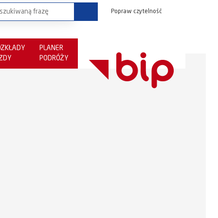
Popraw czytelność
OZKŁADY
PLANER
AZDY
PODRÓŻY