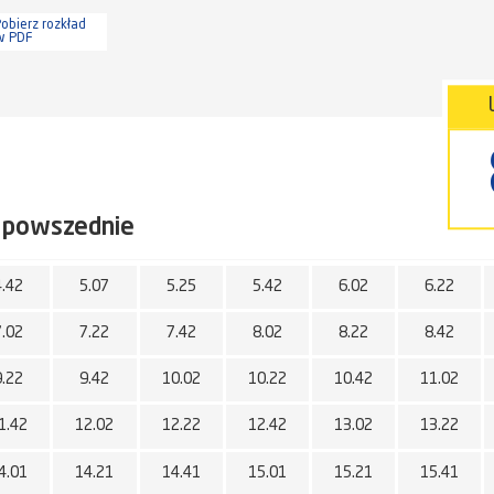
obierz rozkład
w PDF
 powszednie
4.42
5.07
5.25
5.42
6.02
6.22
7.02
7.22
7.42
8.02
8.22
8.42
9.22
9.42
10.02
10.22
10.42
11.02
1.42
12.02
12.22
12.42
13.02
13.22
4.01
14.21
14.41
15.01
15.21
15.41