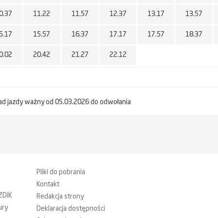
0.37
11.22
11.57
12.37
13.17
13.57
5.17
15.57
16.37
17.17
17.57
18.37
0.02
20.42
21.27
22.12
ad jazdy ważny od 05.03.2026 do odwołania
Pliki do pobrania
Kontakt
ZDiK
Redakcja strony
ury
Deklaracja dostępności