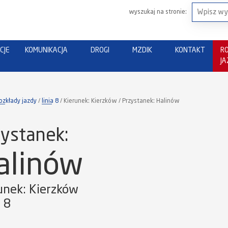
wyszukaj na stronie:
CJE
KOMUNIKACJA
DROGI
MZDIK
KONTAKT
R
J
ozkłady jazdy
linia 8
Kierunek: Kierzków / Przystanek: Halinów
ystanek:
alinów
unek: Kierzków
a 8