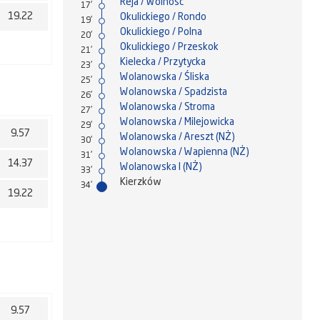
Reja / Wolność
17'
19.22
Okulickiego / Rondo
19'
Okulickiego / Polna
20'
Okulickiego / Przeskok
21'
Kielecka / Przytycka
23'
Wolanowska / Śliska
25'
Wolanowska / Spadzista
26'
Wolanowska / Stroma
27'
Wolanowska / Milejowicka
29'
9.57
Wolanowska / Areszt (NŻ)
30'
Wolanowska / Wapienna (NŻ)
31'
14.37
Wolanowska I (NŻ)
33'
Kierzków
34'
19.22
9.57