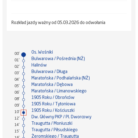
Rozkład jazdy ważny od 05.03.2026 do odwołania
Os. Wośniki
00'
Bulwarowa / Pośrednia (NŻ)
01'
Halinów
02'
Bulwarowa / Długa
03'
Maratońska / Podhalańska (NŻ)
04'
Maratońska / Dębowa
05'
Maratońska / Limanowskiego
06'
1905 Roku / Obrońców
08'
1905 Roku / Tytoniowa
09'
1905 Roku / Kościuszki
10'
Dw. Główny PKP / Pl. Dworcowy
12'
Traugutta / Moniuszki
14'
Traugutta / Piłsudskiego
15'
Żeromskiego / Traugutta