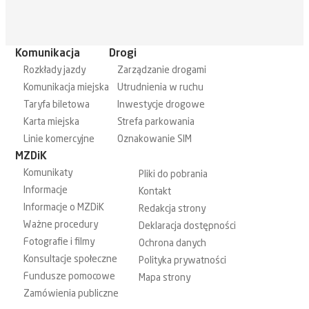
Komunikacja
Drogi
Rozkłady jazdy
Zarządzanie drogami
Komunikacja miejska
Utrudnienia w ruchu
Taryfa biletowa
Inwestycje drogowe
Karta miejska
Strefa parkowania
Linie komercyjne
Oznakowanie SIM
MZDiK
Komunikaty
Pliki do pobrania
Informacje
Kontakt
Informacje o MZDiK
Redakcja strony
Ważne procedury
Deklaracja dostępności
Fotografie i filmy
Ochrona danych
Konsultacje społeczne
Polityka prywatności
Fundusze pomocowe
Mapa strony
Zamówienia publiczne