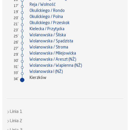
16'
Reja / Wolność
17'
Okulickiego / Rondo
19'
Okulickiego / Polna
20'
Okulickiego / Przeskok
21'
Kielecka / Przytycka
23'
Wolanowska / Śliska
25'
Wolanowska / Spadzista
26'
Wolanowska / Stroma
27'
Wolanowska / Milejowicka
29'
Wolanowska / Areszt (NŻ)
30'
Wolanowska / Wapienna (NŻ)
31'
Wolanowska I (NŻ)
33'
Kierzków
34'
Linia 1
Linia 2