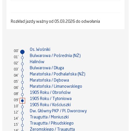
Rozkład jazdy ważny od 05.03.2026 do odwołania
Os. Wośniki
00'
Bulwarowa / Pośrednia (NŻ)
01'
Halinów
02'
Bulwarowa / Długa
03'
Maratońska / Podhalańska (NŻ)
04'
Maratońska / Dębowa
05'
Maratońska / Limanowskiego
06'
1905 Roku / Obrońców
08'
1905 Roku / Tytoniowa
09'
1905 Roku / Kościuszki
10'
Dw. Główny PKP / Pl. Dworcowy
12'
Traugutta / Moniuszki
14'
Traugutta / Piłsudskiego
15'
Żeromskiego / Traugutta