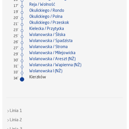
16'
Reja / Wolność
17'
Okulickiego / Rondo
19'
Okulickiego / Polna
20'
Okulickiego / Przeskok
21'
Kielecka / Przytycka
23'
Wolanowska / Śliska
25'
Wolanowska / Spadzista
26'
Wolanowska / Stroma
27'
Wolanowska / Milejowicka
29'
Wolanowska / Areszt (NŻ)
30'
Wolanowska / Wapienna (NŻ)
31'
Wolanowska I (NŻ)
33'
Kierzków
34'
Linia 1
Linia 2