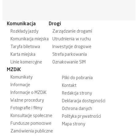
Komunikacja
Drogi
Rozkłady jazdy
Zarządzanie drogami
Komunikacja miejska
Utrudnienia w ruchu
Taryfa biletowa
Inwestycje drogowe
Karta miejska
Strefa parkowania
Linie komercyjne
Oznakowanie SIM
MZDiK
Komunikaty
Pliki do pobrania
Informacje
Kontakt
Informacje o MZDiK
Redakcja strony
Ważne procedury
Deklaracja dostępności
Fotografie i filmy
Ochrona danych
Konsultacje społeczne
Polityka prywatności
Fundusze pomocowe
Mapa strony
Zamówienia publiczne