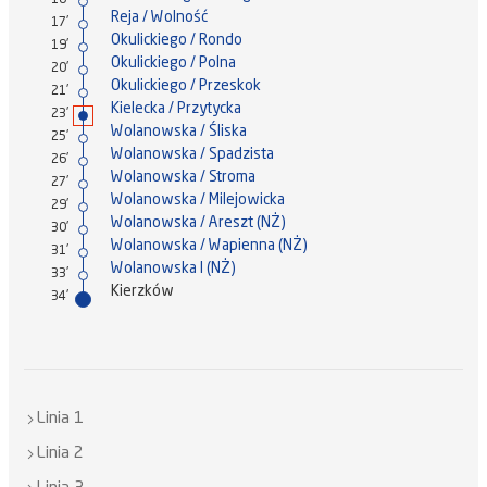
16'
Reja / Wolność
17'
Okulickiego / Rondo
19'
Okulickiego / Polna
20'
Okulickiego / Przeskok
21'
Kielecka / Przytycka
23'
Wolanowska / Śliska
25'
Wolanowska / Spadzista
26'
Wolanowska / Stroma
27'
Wolanowska / Milejowicka
29'
Wolanowska / Areszt (NŻ)
30'
Wolanowska / Wapienna (NŻ)
31'
Wolanowska I (NŻ)
33'
Kierzków
34'
Linia 1
Linia 2