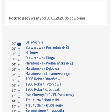
Rozkład jazdy ważny od 05.03.2026 do odwołania
Os. Wośniki
00'
Bulwarowa / Pośrednia (NŻ)
01'
Halinów
02'
Bulwarowa / Długa
03'
Maratońska / Podhalańska (NŻ)
04'
Maratońska / Dębowa
05'
Maratońska / Limanowskiego
06'
1905 Roku / Obrońców
08'
1905 Roku / Tytoniowa
09'
1905 Roku / Kościuszki
10'
Dw. Główny PKP / Pl. Dworcowy
12'
Traugutta / Moniuszki
14'
Traugutta / Piłsudskiego
15'
Żeromskiego / Traugutta