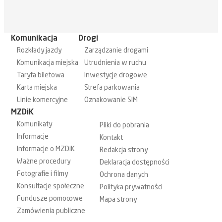
Komunikacja
Drogi
Rozkłady jazdy
Zarządzanie drogami
Komunikacja miejska
Utrudnienia w ruchu
Taryfa biletowa
Inwestycje drogowe
Karta miejska
Strefa parkowania
Linie komercyjne
Oznakowanie SIM
MZDiK
Komunikaty
Pliki do pobrania
Informacje
Kontakt
Informacje o MZDiK
Redakcja strony
Ważne procedury
Deklaracja dostępności
Fotografie i filmy
Ochrona danych
Konsultacje społeczne
Polityka prywatności
Fundusze pomocowe
Mapa strony
Zamówienia publiczne