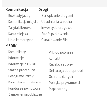
Komunikacja
Drogi
Rozkłady jazdy
Zarządzanie drogami
Komunikacja miejska
Utrudnienia w ruchu
Taryfa biletowa
Inwestycje drogowe
Karta miejska
Strefa parkowania
Linie komercyjne
Oznakowanie SIM
MZDiK
Komunikaty
Pliki do pobrania
Informacje
Kontakt
Informacje o MZDiK
Redakcja strony
Ważne procedury
Deklaracja dostępności
Fotografie i filmy
Ochrona danych
Konsultacje społeczne
Polityka prywatności
Fundusze pomocowe
Mapa strony
Zamówienia publiczne