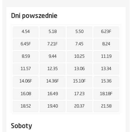
Dni powszednie
4.54
5.18
5.50
6.23F
6.45F
7.21F
7.45
8.24
8.59
9.44
10.25
11.19
11.57
12.35
13.06
13.34
14.06F
14.36F
15.10F
15.36
16.08
16.49
17.23
18.18F
18.52
19.40
20.37
21.58
Soboty