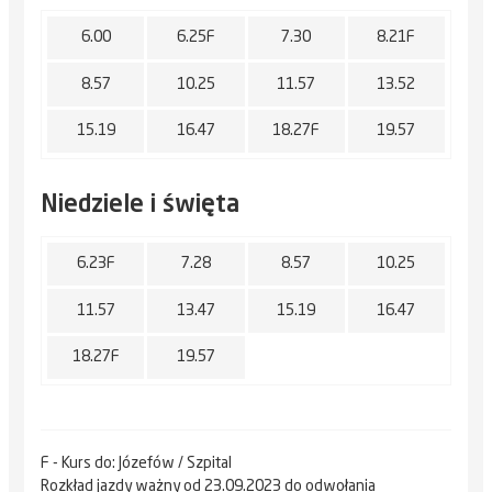
6.00
6.25F
7.30
8.21F
8.57
10.25
11.57
13.52
15.19
16.47
18.27F
19.57
Niedziele i święta
6.23F
7.28
8.57
10.25
11.57
13.47
15.19
16.47
18.27F
19.57
F - Kurs do: Józefów / Szpital
Rozkład jazdy ważny od 23.09.2023 do odwołania