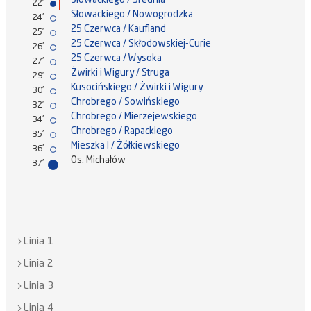
22'
Słowackiego / Nowogrodzka
24'
25 Czerwca / Kaufland
25'
25 Czerwca / Skłodowskiej-Curie
26'
25 Czerwca / Wysoka
27'
Żwirki i Wigury / Struga
29'
Kusocińskiego / Żwirki i Wigury
30'
Chrobrego / Sowińskiego
32'
Chrobrego / Mierzejewskiego
34'
Chrobrego / Rapackiego
35'
Mieszka I / Żółkiewskiego
36'
Os. Michałów
37'
Linia 1
Linia 2
Linia 3
Linia 4