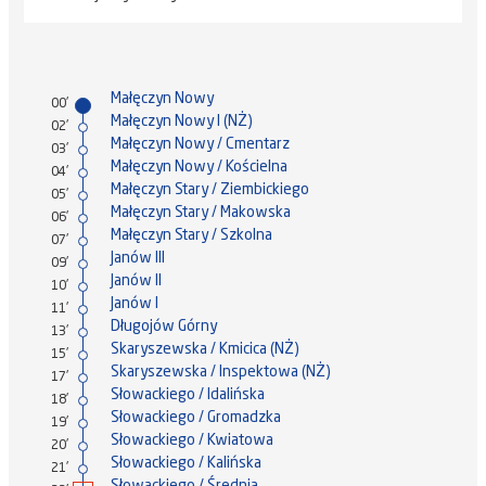
Małęczyn Nowy
00'
Małęczyn Nowy I (NŻ)
02'
Małęczyn Nowy / Cmentarz
03'
Małęczyn Nowy / Kościelna
04'
Małęczyn Stary / Ziembickiego
05'
Małęczyn Stary / Makowska
06'
Małęczyn Stary / Szkolna
07'
Janów III
09'
Janów II
10'
Janów I
11'
Długojów Górny
13'
Skaryszewska / Kmicica (NŻ)
15'
Skaryszewska / Inspektowa (NŻ)
17'
Słowackiego / Idalińska
18'
Słowackiego / Gromadzka
19'
Słowackiego / Kwiatowa
20'
Słowackiego / Kalińska
21'
Słowackiego / Średnia