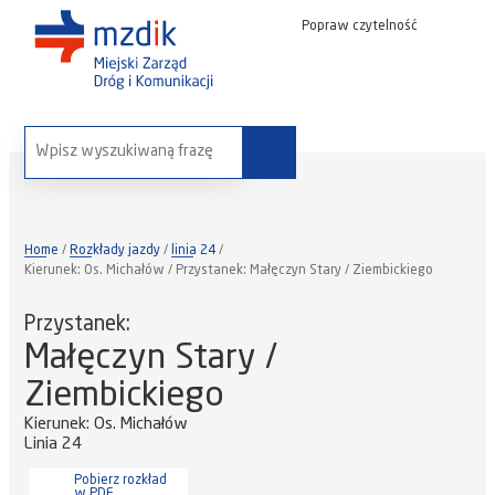
Popraw czytelność
wyszukaj na stronie:
Home
Rozkłady jazdy
linia 24
Kierunek: Os. Michałów / Przystanek: Małęczyn Stary / Ziembickiego
Przystanek:
Małęczyn Stary /
Ziembickiego
Kierunek: Os. Michałów
Linia 24
Pobierz rozkład
w PDF