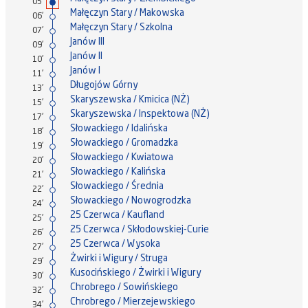
05'
Małęczyn Stary / Makowska
06'
Małęczyn Stary / Szkolna
07'
Janów III
09'
Janów II
10'
Janów I
11'
Długojów Górny
13'
Skaryszewska / Kmicica (NŻ)
15'
Skaryszewska / Inspektowa (NŻ)
17'
Słowackiego / Idalińska
18'
Słowackiego / Gromadzka
19'
Słowackiego / Kwiatowa
20'
Słowackiego / Kalińska
21'
Słowackiego / Średnia
22'
Słowackiego / Nowogrodzka
24'
25 Czerwca / Kaufland
25'
25 Czerwca / Skłodowskiej-Curie
26'
25 Czerwca / Wysoka
27'
Żwirki i Wigury / Struga
29'
Kusocińskiego / Żwirki i Wigury
30'
Chrobrego / Sowińskiego
32'
Chrobrego / Mierzejewskiego
34'