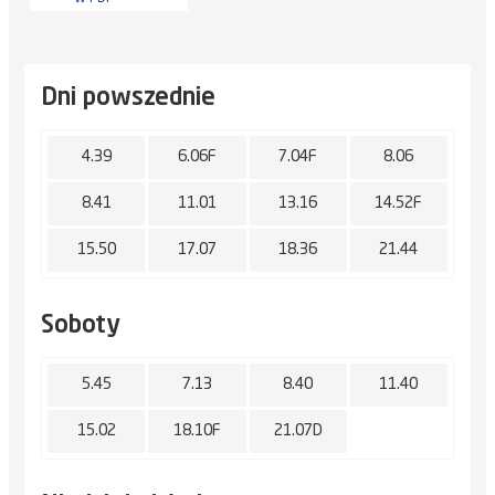
Dni powszednie
4.39
6.06F
7.04F
8.06
8.41
11.01
13.16
14.52F
15.50
17.07
18.36
21.44
Soboty
5.45
7.13
8.40
11.40
15.02
18.10F
21.07D