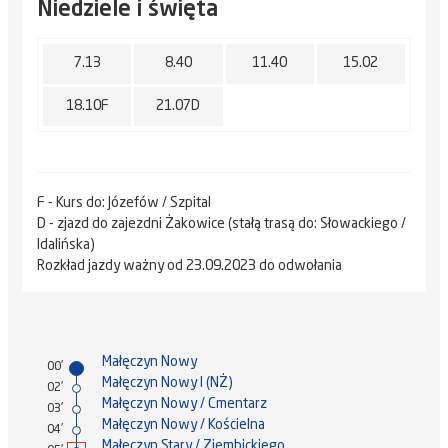
Niedziele i święta
7.13
8.40
11.40
15.02
18.10F
21.07D
F - Kurs do: Józefów / Szpital
D - zjazd do zajezdni Żakowice (stałą trasą do: Słowackiego /
Idalińska)
Rozkład jazdy ważny od 23.09.2023 do odwołania
Małęczyn Nowy
00'
Małęczyn Nowy I (NŻ)
02'
Małęczyn Nowy / Cmentarz
03'
Małęczyn Nowy / Kościelna
04'
Małęczyn Stary / Ziembickiego