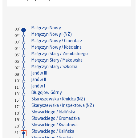
Małęczyn Nowy
00'
Małęczyn Nowy I (NŻ)
02'
Małęczyn Nowy / Cmentarz
03'
Małęczyn Nowy / Kościelna
04'
Małęczyn Stary / Ziembickiego
05'
Małęczyn Stary / Makowska
06'
Małęczyn Stary / Szkolna
07'
Janów III
09'
Janów II
10'
Janów I
11'
Długojów Górny
13'
Skaryszewska / Kmicica (NŻ)
15'
Skaryszewska / Inspektowa (NŻ)
17'
Słowackiego / Idalińska
18'
Słowackiego / Gromadzka
19'
Słowackiego / Kwiatowa
20'
Słowackiego / Kalińska
21'
Słowackiego / Średnia