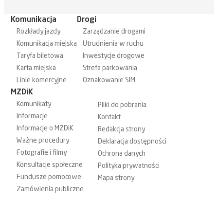
Komunikacja
Drogi
Rozkłady jazdy
Zarządzanie drogami
Komunikacja miejska
Utrudnienia w ruchu
Taryfa biletowa
Inwestycje drogowe
Karta miejska
Strefa parkowania
Linie komercyjne
Oznakowanie SIM
MZDiK
Komunikaty
Pliki do pobrania
Informacje
Kontakt
Informacje o MZDiK
Redakcja strony
Ważne procedury
Deklaracja dostępności
Fotografie i filmy
Ochrona danych
Konsultacje społeczne
Polityka prywatności
Fundusze pomocowe
Mapa strony
Zamówienia publiczne