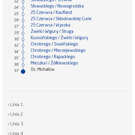
22'
Słowackiego / Nowogrodzka
24'
25 Czerwca / Kaufland
25'
25 Czerwca / Skłodowskiej-Curie
26'
25 Czerwca / Wysoka
27'
Żwirki i Wigury / Struga
29'
Kusocińskiego / Żwirki i Wigury
30'
Chrobrego / Sowińskiego
32'
Chrobrego / Mierzejewskiego
34'
Chrobrego / Rapackiego
35'
Mieszka I / Żółkiewskiego
36'
Os. Michałów
37'
Linia 1
Linia 2
Linia 3
Linia 4