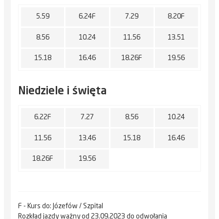
5.59
6.24F
7.29
8.20F
8.56
10.24
11.56
13.51
15.18
16.46
18.26F
19.56
Niedziele i święta
6.22F
7.27
8.56
10.24
11.56
13.46
15.18
16.46
18.26F
19.56
F - Kurs do: Józefów / Szpital
Rozkład jazdy ważny od 23.09.2023 do odwołania