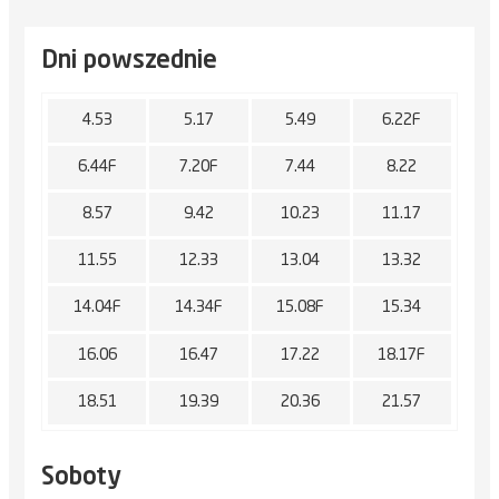
Dni powszednie
4.53
5.17
5.49
6.22F
6.44F
7.20F
7.44
8.22
8.57
9.42
10.23
11.17
11.55
12.33
13.04
13.32
14.04F
14.34F
15.08F
15.34
16.06
16.47
17.22
18.17F
18.51
19.39
20.36
21.57
Soboty