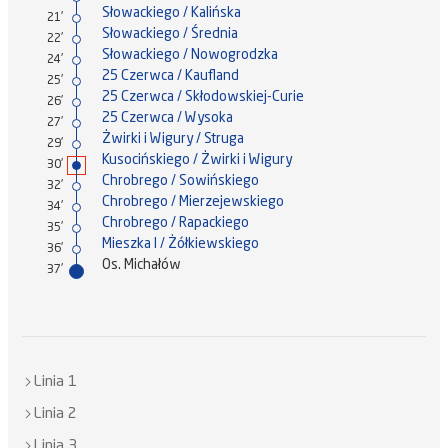
Słowackiego / Kalińska
21'
Słowackiego / Średnia
22'
Słowackiego / Nowogrodzka
24'
25 Czerwca / Kaufland
25'
25 Czerwca / Skłodowskiej-Curie
26'
25 Czerwca / Wysoka
27'
Żwirki i Wigury / Struga
29'
Kusocińskiego / Żwirki i Wigury
30'
Chrobrego / Sowińskiego
32'
Chrobrego / Mierzejewskiego
34'
Chrobrego / Rapackiego
35'
Mieszka I / Żółkiewskiego
36'
Os. Michałów
37'
Linia 1
Linia 2
Linia 3