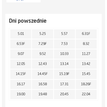
Dni powszednie
5.01
5.25
5.57
6.31F
6.53F
7.29F
7.53
8.32
9.07
9.52
10.33
11.27
12.05
12.43
13.14
13.42
14.15F
14.45F
15.19F
15.45
16.17
16.58
17.31
18.26F
19.00
19.48
20.45
22.04