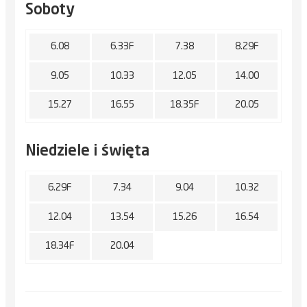
Soboty
6.08
6.33F
7.38
8.29F
9.05
10.33
12.05
14.00
15.27
16.55
18.35F
20.05
Niedziele i święta
6.29F
7.34
9.04
10.32
12.04
13.54
15.26
16.54
18.34F
20.04