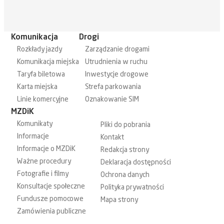
Komunikacja
Drogi
Rozkłady jazdy
Zarządzanie drogami
Komunikacja miejska
Utrudnienia w ruchu
Taryfa biletowa
Inwestycje drogowe
Karta miejska
Strefa parkowania
Linie komercyjne
Oznakowanie SIM
MZDiK
Komunikaty
Pliki do pobrania
Informacje
Kontakt
Informacje o MZDiK
Redakcja strony
Ważne procedury
Deklaracja dostępności
Fotografie i filmy
Ochrona danych
Konsultacje społeczne
Polityka prywatności
Fundusze pomocowe
Mapa strony
Zamówienia publiczne