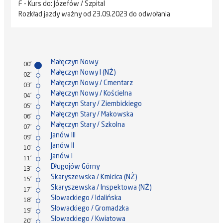
F - Kurs do: Józefów / Szpital
Rozkład jazdy ważny od 23.09.2023 do odwołania
Małęczyn Nowy
00'
Małęczyn Nowy I (NŻ)
02'
Małęczyn Nowy / Cmentarz
03'
Małęczyn Nowy / Kościelna
04'
Małęczyn Stary / Ziembickiego
05'
Małęczyn Stary / Makowska
06'
Małęczyn Stary / Szkolna
07'
Janów III
09'
Janów II
10'
Janów I
11'
Długojów Górny
13'
Skaryszewska / Kmicica (NŻ)
15'
Skaryszewska / Inspektowa (NŻ)
17'
Słowackiego / Idalińska
18'
Słowackiego / Gromadzka
19'
Słowackiego / Kwiatowa
20'