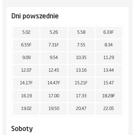
Dni powszednie
5.02
5.26
5.58
6.33F
6.55F
7.31F
7.55
8.34
9.09
9.54
10.35
11.29
12.07
12.45
13.16
13.44
14.17F
14.47F
15.21F
15.47
16.19
17.00
17.33
18.28F
19.02
19.50
20.47
22.05
Soboty