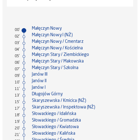
Małęczyn Nowy
00'
Małęczyn Nowy I (NŻ)
02'
Małęczyn Nowy / Cmentarz
03'
Małęczyn Nowy / Kościelna
04'
Małęczyn Stary / Ziembickiego
05'
Małęczyn Stary / Makowska
06'
Małęczyn Stary / Szkolna
07'
Janów III
09'
Janów II
10'
Janów I
11'
Długojów Górny
13'
Skaryszewska / Kmicica (NŻ)
15'
Skaryszewska / Inspektowa (NŻ)
17'
Słowackiego / Idalińska
18'
Słowackiego / Gromadzka
19'
Słowackiego / Kwiatowa
20'
Słowackiego / Kalińska
21'
Słowackiego / Średnia