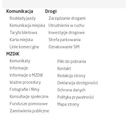
Komunikacja
Drogi
Rozkłady jazdy
Zarządzanie drogami
Komunikacja miejska
Utrudnienia w ruchu
Taryfa biletowa
Inwestycje drogowe
Karta miejska
Strefa parkowania
Linie komercyjne
Oznakowanie SIM
MZDiK
Komunikaty
Pliki do pobrania
Informacje
Kontakt
Informacje o MZDiK
Redakcja strony
Ważne procedury
Deklaracja dostępności
Fotografie i filmy
Ochrona danych
Konsultacje społeczne
Polityka prywatności
Fundusze pomocowe
Mapa strony
Zamówienia publiczne