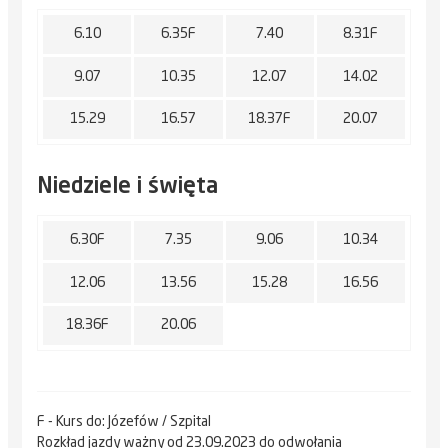
6.10
6.35F
7.40
8.31F
9.07
10.35
12.07
14.02
15.29
16.57
18.37F
20.07
Niedziele i święta
6.30F
7.35
9.06
10.34
12.06
13.56
15.28
16.56
18.36F
20.06
F - Kurs do: Józefów / Szpital
Rozkład jazdy ważny od 23.09.2023 do odwołania