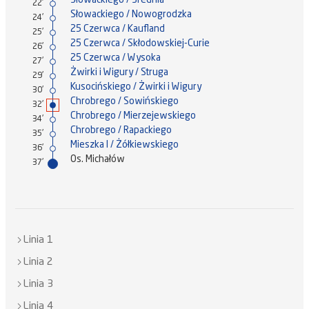
22'
Słowackiego / Nowogrodzka
24'
25 Czerwca / Kaufland
25'
25 Czerwca / Skłodowskiej-Curie
26'
25 Czerwca / Wysoka
27'
Żwirki i Wigury / Struga
29'
Kusocińskiego / Żwirki i Wigury
30'
Chrobrego / Sowińskiego
32'
Chrobrego / Mierzejewskiego
34'
Chrobrego / Rapackiego
35'
Mieszka I / Żółkiewskiego
36'
Os. Michałów
37'
Linia 1
Linia 2
Linia 3
Linia 4