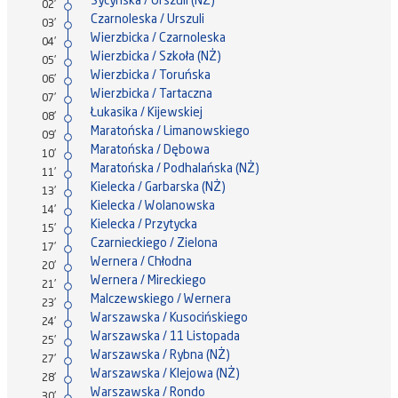
Sycyńska / Urszuli (NŻ)
02'
Czarnoleska / Urszuli
03'
Wierzbicka / Czarnoleska
04'
Wierzbicka / Szkoła (NŻ)
05'
Wierzbicka / Toruńska
06'
Wierzbicka / Tartaczna
07'
Łukasika / Kijewskiej
08'
Maratońska / Limanowskiego
09'
Maratońska / Dębowa
10'
Maratońska / Podhalańska (NŻ)
11'
Kielecka / Garbarska (NŻ)
13'
Kielecka / Wolanowska
14'
Kielecka / Przytycka
15'
Czarnieckiego / Zielona
17'
Wernera / Chłodna
20'
Wernera / Mireckiego
21'
Malczewskiego / Wernera
23'
Warszawska / Kusocińskiego
24'
Warszawska / 11 Listopada
25'
Warszawska / Rybna (NŻ)
27'
Warszawska / Klejowa (NŻ)
28'
Warszawska / Rondo
30'