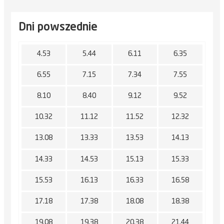
Dni powszednie
4.53
5.44
6.11
6.35
6.55
7.15
7.34
7.55
8.10
8.40
9.12
9.52
10.32
11.12
11.52
12.32
13.08
13.33
13.53
14.13
14.33
14.53
15.13
15.33
15.53
16.13
16.33
16.58
17.18
17.38
18.08
18.38
19.08
19.38
20.38
21.44