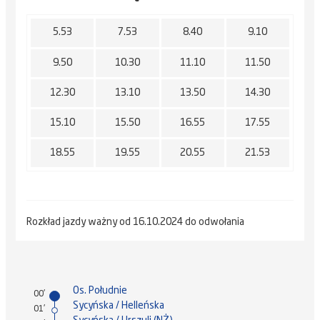
5.53
7.53
8.40
9.10
9.50
10.30
11.10
11.50
12.30
13.10
13.50
14.30
15.10
15.50
16.55
17.55
18.55
19.55
20.55
21.53
Rozkład jazdy ważny od 16.10.2024 do odwołania
Os. Południe
00'
Sycyńska / Helleńska
01'