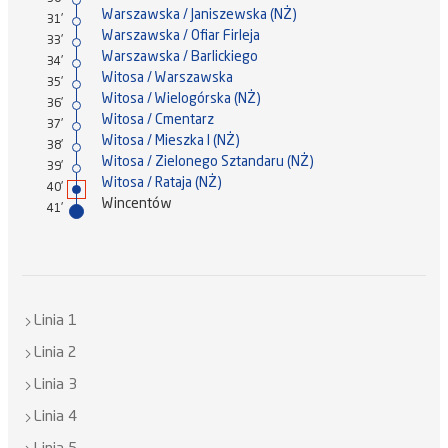
Warszawska / Janiszewska (NŻ)
31'
Warszawska / Ofiar Firleja
33'
Warszawska / Barlickiego
34'
Witosa / Warszawska
35'
Witosa / Wielogórska (NŻ)
36'
Witosa / Cmentarz
37'
Witosa / Mieszka I (NŻ)
38'
Witosa / Zielonego Sztandaru (NŻ)
39'
Witosa / Rataja (NŻ)
40'
Wincentów
41'
Linia 1
Linia 2
Linia 3
Linia 4