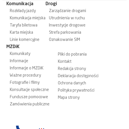
Komunikacja
Drogi
Rozkłady jazdy
Zarządzanie drogami
Komunikacja miejska
Utrudnienia w ruchu
Taryfa biletowa
Inwestycje drogowe
Karta miejska
Strefa parkowania
Linie komercyjne
Oznakowanie SIM
MZDiK
Komunikaty
Pliki do pobrania
Informacje
Kontakt
Informacje o MZDiK
Redakcja strony
Ważne procedury
Deklaracja dostępności
Fotografie i filmy
Ochrona danych
Konsultacje społeczne
Polityka prywatności
Fundusze pomocowe
Mapa strony
Zamówienia publiczne