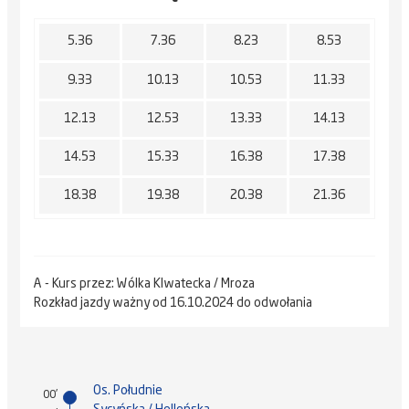
5.36
7.36
8.23
8.53
9.33
10.13
10.53
11.33
12.13
12.53
13.33
14.13
14.53
15.33
16.38
17.38
18.38
19.38
20.38
21.36
A - Kurs przez: Wólka Klwatecka / Mroza
Rozkład jazdy ważny od 16.10.2024 do odwołania
Os. Południe
00'