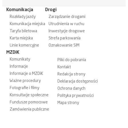
Komunikacja
Drogi
Rozkłady jazdy
Zarządzanie drogami
Komunikacja miejska
Utrudnienia w ruchu
Taryfa biletowa
Inwestycje drogowe
Karta miejska
Strefa parkowania
Linie komercyjne
Oznakowanie SIM
MZDiK
Komunikaty
Pliki do pobrania
Informacje
Kontakt
Informacje o MZDiK
Redakcja strony
Ważne procedury
Deklaracja dostępności
Fotografie i filmy
Ochrona danych
Konsultacje społeczne
Polityka prywatności
Fundusze pomocowe
Mapa strony
Zamówienia publiczne