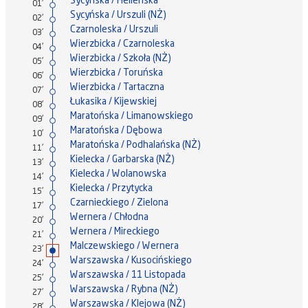
Sycyńska / Helleńska
01'
Sycyńska / Urszuli (NŻ)
02'
Czarnoleska / Urszuli
03'
Wierzbicka / Czarnoleska
04'
Wierzbicka / Szkoła (NŻ)
05'
Wierzbicka / Toruńska
06'
Wierzbicka / Tartaczna
07'
Łukasika / Kijewskiej
08'
Maratońska / Limanowskiego
09'
Maratońska / Dębowa
10'
Maratońska / Podhalańska (NŻ)
11'
Kielecka / Garbarska (NŻ)
13'
Kielecka / Wolanowska
14'
Kielecka / Przytycka
15'
Czarnieckiego / Zielona
17'
Wernera / Chłodna
20'
Wernera / Mireckiego
21'
Malczewskiego / Wernera
23'
Warszawska / Kusocińskiego
24'
Warszawska / 11 Listopada
25'
Warszawska / Rybna (NŻ)
27'
Warszawska / Klejowa (NŻ)
28'