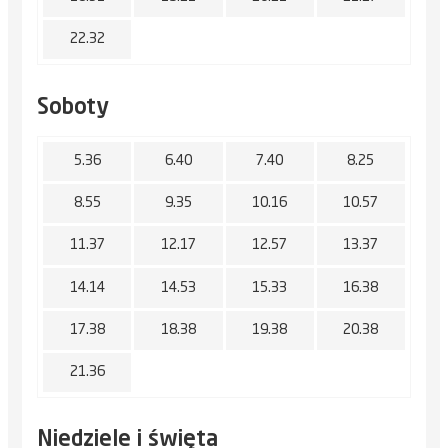
22.32
Soboty
5.36
6.40
7.40
8.25
8.55
9.35
10.16
10.57
11.37
12.17
12.57
13.37
14.14
14.53
15.33
16.38
17.38
18.38
19.38
20.38
21.36
Niedziele i święta