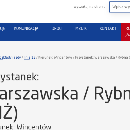
wyszukaj na stronie:
CJE
KOMUNIKACJA
DROGI
MZDIK
KONTAKT
R
J
ozkłady jazdy
linia 12
Kierunek: Wincentów / Przystanek: Warszawska / Rybna 
ystanek:
arszawska / Ryb
NŻ)
unek: Wincentów