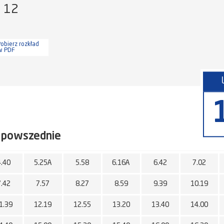
a 12
obierz rozkład
w PDF
 powszednie
4.40
5.25A
5.58
6.16A
6.42
7.02
7.42
7.57
8.27
8.59
9.39
10.19
1.39
12.19
12.55
13.20
13.40
14.00