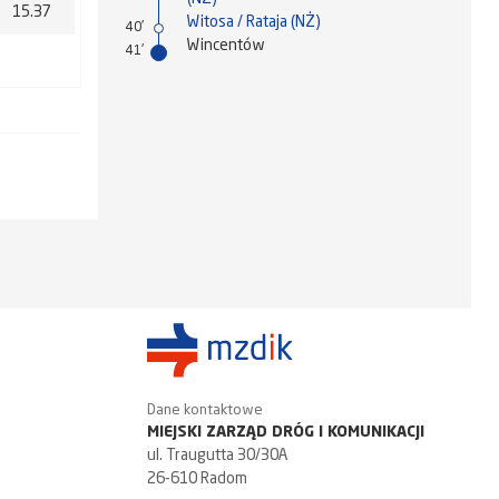
15.37
Witosa / Rataja (NŻ)
40'
Wincentów
41'
Dane kontaktowe
MIEJSKI ZARZĄD DRÓG I KOMUNIKACJI
ul. Traugutta 30/30A
26-610 Radom