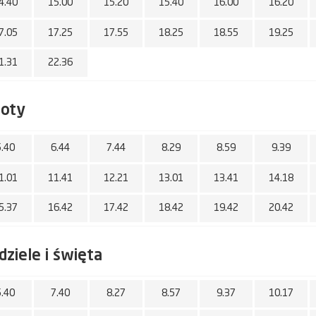
4.40
15.00
15.20
15.40
16.00
16.20
7.05
17.25
17.55
18.25
18.55
19.25
1.31
22.36
boty
5.40
6.44
7.44
8.29
8.59
9.39
1.01
11.41
12.21
13.01
13.41
14.18
5.37
16.42
17.42
18.42
19.42
20.42
dziele i święta
5.40
7.40
8.27
8.57
9.37
10.17