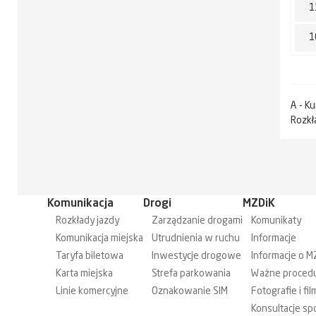
1
1
A - K
Rozkł
Komunikacja
Drogi
MZDiK
Rozkłady jazdy
Zarządzanie drogami
Komunikaty
Komunikacja miejska
Utrudnienia w ruchu
Informacje
Taryfa biletowa
Inwestycje drogowe
Informacje o M
Karta miejska
Strefa parkowania
Ważne proced
Linie komercyjne
Oznakowanie SIM
Fotografie i fil
Konsultacje sp