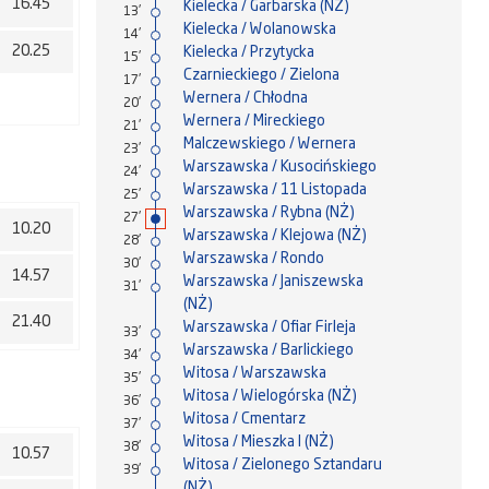
16.45
Kielecka / Garbarska (NŻ)
13'
Kielecka / Wolanowska
14'
20.25
Kielecka / Przytycka
15'
Czarnieckiego / Zielona
17'
Wernera / Chłodna
20'
Wernera / Mireckiego
21'
Malczewskiego / Wernera
23'
Warszawska / Kusocińskiego
24'
Warszawska / 11 Listopada
25'
Warszawska / Rybna (NŻ)
27'
10.20
Warszawska / Klejowa (NŻ)
28'
Warszawska / Rondo
30'
14.57
Warszawska / Janiszewska
31'
(NŻ)
21.40
Warszawska / Ofiar Firleja
33'
Warszawska / Barlickiego
34'
Witosa / Warszawska
35'
Witosa / Wielogórska (NŻ)
36'
Witosa / Cmentarz
37'
Witosa / Mieszka I (NŻ)
38'
10.57
Witosa / Zielonego Sztandaru
39'
(NŻ)