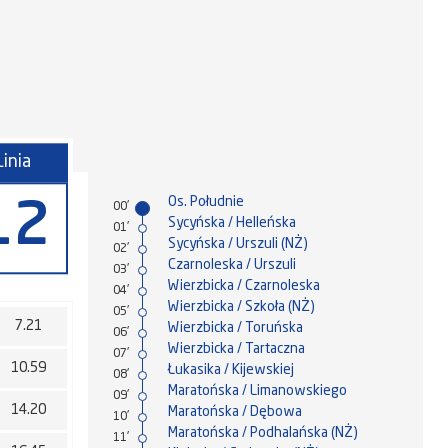
Linia
Os. Południe
12
00'
Sycyńska / Helleńska
01'
Sycyńska / Urszuli (NŻ)
02'
Czarnoleska / Urszuli
03'
Wierzbicka / Czarnoleska
04'
Wierzbicka / Szkoła (NŻ)
05'
7.21
Wierzbicka / Toruńska
06'
Wierzbicka / Tartaczna
07'
10.59
Łukasika / Kijewskiej
08'
Maratońska / Limanowskiego
09'
14.20
Maratońska / Dębowa
10'
Maratońska / Podhalańska (NŻ)
11'