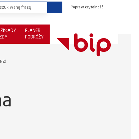
Popraw czytelność
OZKŁADY
PLANER
AZDY
PODRÓŻY
(NŻ)
na