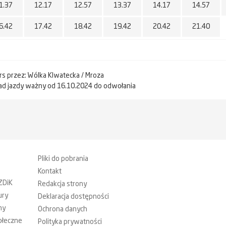
1.37
12.17
12.57
13.37
14.17
14.57
6.42
17.42
18.42
19.42
20.42
21.40
urs przez: Wólka Klwatecka / Mroza
ad jazdy ważny od 16.10.2024 do odwołania
Pliki do pobrania
Kontakt
ZDiK
Redakcja strony
ury
Deklaracja dostępności
my
Ochrona danych
ołeczne
Polityka prywatności