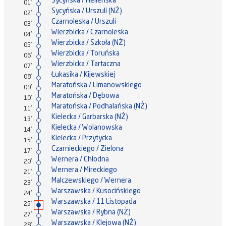
Sycyńska / Helleńska
01'
Sycyńska / Urszuli (NŻ)
02'
Czarnoleska / Urszuli
03'
Wierzbicka / Czarnoleska
04'
Wierzbicka / Szkoła (NŻ)
05'
Wierzbicka / Toruńska
06'
Wierzbicka / Tartaczna
07'
Łukasika / Kijewskiej
08'
Maratońska / Limanowskiego
09'
Maratońska / Dębowa
10'
Maratońska / Podhalańska (NŻ)
11'
Kielecka / Garbarska (NŻ)
13'
Kielecka / Wolanowska
14'
Kielecka / Przytycka
15'
Czarnieckiego / Zielona
17'
Wernera / Chłodna
20'
Wernera / Mireckiego
21'
Malczewskiego / Wernera
23'
Warszawska / Kusocińskiego
24'
Warszawska / 11 Listopada
25'
Warszawska / Rybna (NŻ)
27'
Warszawska / Klejowa (NŻ)
28'