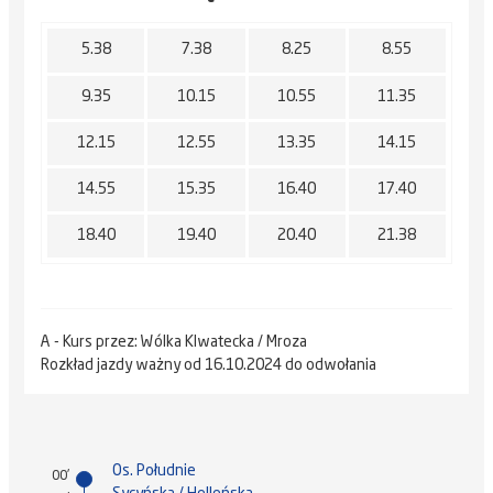
5.38
7.38
8.25
8.55
9.35
10.15
10.55
11.35
12.15
12.55
13.35
14.15
14.55
15.35
16.40
17.40
18.40
19.40
20.40
21.38
A - Kurs przez: Wólka Klwatecka / Mroza
Rozkład jazdy ważny od 16.10.2024 do odwołania
Os. Południe
00'