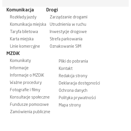
Komunikacja
Drogi
Rozkłady jazdy
Zarządzanie drogami
Komunikacja miejska
Utrudnienia w ruchu
Taryfa biletowa
Inwestycje drogowe
Karta miejska
Strefa parkowania
Linie komercyjne
Oznakowanie SIM
MZDiK
Komunikaty
Pliki do pobrania
Informacje
Kontakt
Informacje o MZDiK
Redakcja strony
Ważne procedury
Deklaracja dostępności
Fotografie i filmy
Ochrona danych
Konsultacje społeczne
Polityka prywatności
Fundusze pomocowe
Mapa strony
Zamówienia publiczne