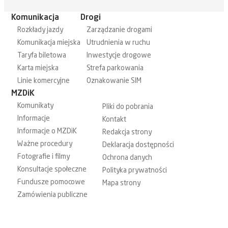
Komunikacja
Drogi
Rozkłady jazdy
Zarządzanie drogami
Komunikacja miejska
Utrudnienia w ruchu
Taryfa biletowa
Inwestycje drogowe
Karta miejska
Strefa parkowania
Linie komercyjne
Oznakowanie SIM
MZDiK
Komunikaty
Pliki do pobrania
Informacje
Kontakt
Informacje o MZDiK
Redakcja strony
Ważne procedury
Deklaracja dostępności
Fotografie i filmy
Ochrona danych
Konsultacje społeczne
Polityka prywatności
Fundusze pomocowe
Mapa strony
Zamówienia publiczne