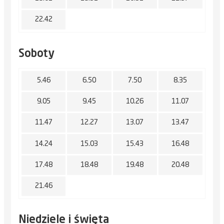
22.42
Soboty
5.46
6.50
7.50
8.35
9.05
9.45
10.26
11.07
11.47
12.27
13.07
13.47
14.24
15.03
15.43
16.48
17.48
18.48
19.48
20.48
21.46
Niedziele i święta