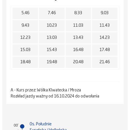
5.46
7.46
8.33
9.03
9.43
10.23
11.03
11.43
12.23
13.03
13.43
14.23
15.03
15.43
16.48
17.48
18.48
19.48
20.48
21.46
A - Kurs przez: Wólka Klwatecka / Mroza
Rozkład jazdy ważny od 16.10.2024 do odwołania
Os. Południe
00'