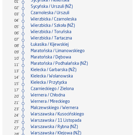
Sycyńska / Helleńska
01'
Sycyńska / Urszuli (NŻ)
02'
Czarnoleska / Urszuli
03'
Wierzbicka / Czarnoleska
04'
Wierzbicka / Szkoła (NŻ)
05'
Wierzbicka / Toruńska
06'
Wierzbicka / Tartaczna
07'
Łukasika / Kijewskiej
08'
Maratońska / Limanowskiego
09'
Maratońska / Dębowa
10'
Maratońska / Podhalańska (NŻ)
11'
Kielecka / Garbarska (NŻ)
13'
Kielecka / Wolanowska
14'
Kielecka / Przytycka
15'
Czarnieckiego / Zielona
17'
Wernera / Chłodna
20'
Wernera / Mireckiego
21'
Malczewskiego / Wernera
23'
Warszawska / Kusocińskiego
24'
Warszawska / 11 Listopada
25'
Warszawska / Rybna (NŻ)
27'
Warszawska / Klejowa (NŻ)
28'