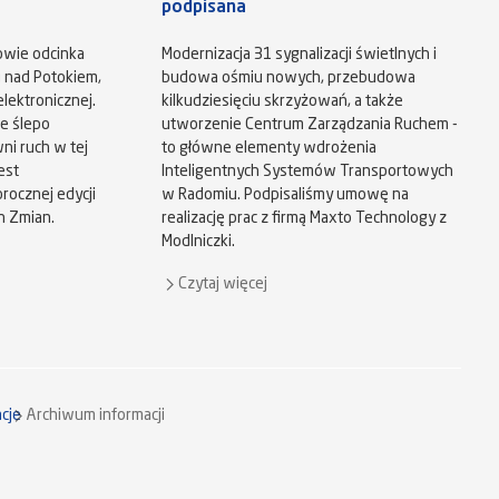
podpisana
owie odcinka
Modernizacja 31 sygnalizacji świetlnych i
u nad Potokiem,
budowa ośmiu nowych, przebudowa
lektronicznej.
kilkudziesięciu skrzyżowań, a także
e ślepo
utworzenie Centrum Zarządzania Ruchem -
ni ruch w tej
to główne elementy wdrożenia
est
Inteligentnych Systemów Transportowych
ocznej edycji
w Radomiu. Podpisaliśmy umowę na
h Zmian.
realizację prac z firmą Maxto Technology z
Modlniczki.
Czytaj więcej
cje
Archiwum informacji