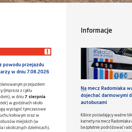
Informacje
 z powodu przejazdu
karzy w dniu 7.08.2026
aplanowanym przejazdem
Na mecz Radomiaka w
y (impreza z cyklu
dojechać darmowymi dl
adom), w dniu
7 sierpnia
autobusami
ątek) w godzinach około
ogą wystąpić tymczasowe
Kibice posiadający ważne bil
ruchu kołowym oraz w
karnety na mecz Radomiaka
tobusów miejskich (w
bezpłatnie podróżować rad
 i okolicznych dzielnicach).