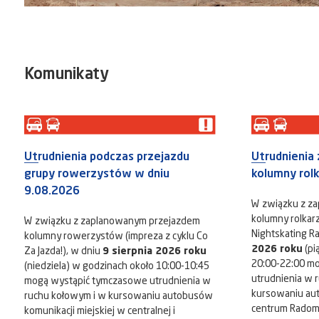
Komunikaty
Utrudnienia podczas przejazdu
Utrudnienia
grupy rowerzystów w dniu
kolumny rol
9.08.2026
W związku z z
kolumny rolkarz
W związku z zaplanowanym przejazdem
Nightskating R
kolumny rowerzystów (impreza z cyklu Co
2026 roku
(pi
Za Jazda!), w dniu
9 sierpnia 2026 roku
20:00-22:00 m
(niedziela) w godzinach około 10:00-10:45
utrudnienia w 
mogą wystąpić tymczasowe utrudnienia w
kursowaniu au
ruchu kołowym i w kursowaniu autobusów
centrum Radomia
komunikacji miejskiej w centralnej i