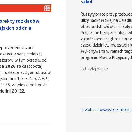
szkół
Ruszyły prace przy przebud
ulicy Sadkowskiej na Osiedl
orekty rozkładów
obok podstawówki i szkoły e
iejskich od dnia
Połączone będą ze sobą dwi
zakończone drogi, co uspraw
części dzielnicy. Inwestycja j
ozpoczęciem sezonu
wykonywana w ramach tegor
 przewidywaną mniejszą
programu Miasto Przyjaznyc
ażerów w tym okresie, od
ca 2026 roku
(sobota)
Czytaj więcej
m rozkłady jazdy autobusów
iej linii 1, 2, 3, 4, 6, 7, 8, 9,
 23 i 25. Zawieszone będzie
 linii 20 i 22.
Zobacz wszystkie informa