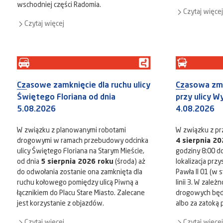
wschodniej części Radomia.
Czytaj więcej
Czytaj więcej
Czasowe zamknięcie dla ruchu ulicy
Czasowa zm
Świętego Floriana od dnia
przy ulicy W
5.08.2026
4.08.2026
W związku z planowanymi robotami
W związku z pr
drogowymi w ramach przebudowy odcinka
4 sierpnia 20
ulicy Świętego Floriana na Starym Mieście,
godziny 8:00 d
od dnia
5 sierpnia 2026 roku
(środa) aż
lokalizacja prz
do odwołania zostanie ona zamknięta dla
Pawła II 01 (w s
ruchu kołowego pomiędzy ulicą Piwną a
linii 3. W zale
łącznikiem do Placu Stare Miasto. Zalecane
drogowych będ
jest korzystanie z objazdów.
albo za zatoką
Czytaj więcej
Czytaj więcej