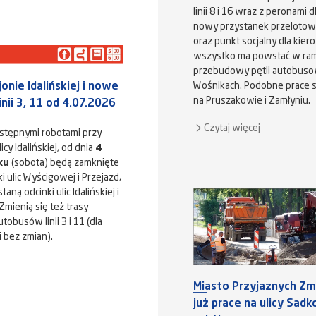
linii 8 i 16 wraz z peronami 
nowy przystanek przelotowy 
oraz punkt socjalny dla kier
wszystko ma powstać w ram
przebudowy pętli autobuso
onie Idalińskiej i nowe
Wośnikach. Podobne prace 
na Pruszakowie i Zamłyniu.
inii 3, 11 od 4.07.2026
Czytaj więcej
stępnymi robotami przy
cy Idalińskiej, od dnia
4
ku
(sobota) będą zamknięte
i ulic Wyścigowej i Przejazd,
aną odcinki ulic Idalińskiej i
Zmienią się też trasy
tobusów linii 3 i 11 (dla
i bez zmian).
Miasto Przyjaznych Zmi
już prace na ulicy Sad