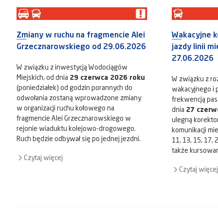
Zmiany w ruchu na fragmencie Alei
Wakacyjne k
Grzecznarowskiego od 29.06.2026
jazdy linii m
27.06.2026
W związku z inwestycją Wodociągów
Miejskich, od dnia
29 czerwca 2026 roku
W związku z r
(poniedziałek) od godzin porannych do
wakacyjnego i
odwołania zostaną wprowadzone zmiany
frekwencją pas
w organizacji ruchu kołowego na
dnia
27 czerw
fragmencie Alei Grzecznarowskiego w
ulegną korekto
rejonie wiaduktu kolejowo-drogowego.
komunikacji miejsk
Ruch będzie odbywał się po jednej jezdni.
11, 13, 15, 17,
także kursowanie
Czytaj więcej
Czytaj więcej