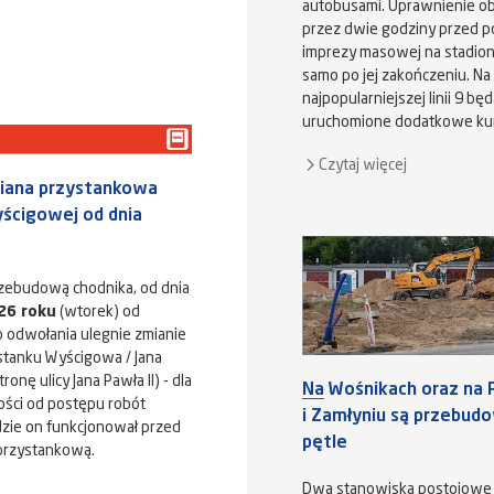
autobusami. Uprawnienie o
przez dwie godziny przed p
imprezy masowej na stadioni
samo po jej zakończeniu. Na
najpopularniejszej linii 9 bę
uruchomione dodatkowe ku
Czytaj więcej
iana przystankowa
yścigowej od dnia
zebudową chodnika, od dnia
26 roku
(wtorek) od
o odwołania ulegnie zmianie
ystanku Wyścigowa / Jana
tronę ulicy Jana Pawła II) - dla
Na Wośnikach oraz na 
żności od postępu robót
i Zamłyniu są przebu
zie on funkcjonował przed
pętle
 przystankową.
Dwa stanowiska postojowe