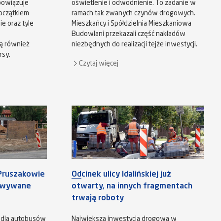
bowiązuje
oświetlenie i odwodnienie. To zadanie w
oczątkiem
ramach tak zwanych czynów drogowych.
e oraz tyle
Mieszkańcy i Spółdzielnia Mieszkaniowa
Budowlani przekazali część nakładów
dą również
niezbędnych do realizacji tejże inwestycji.
rsy.
Czytaj więcej
Pruszakowie
Odcinek ulicy Idalińskiej już
dowywane
otwarty, na innych fragmentach
trwają roboty
 dla autobusów
Największa inwestycja drogowa w