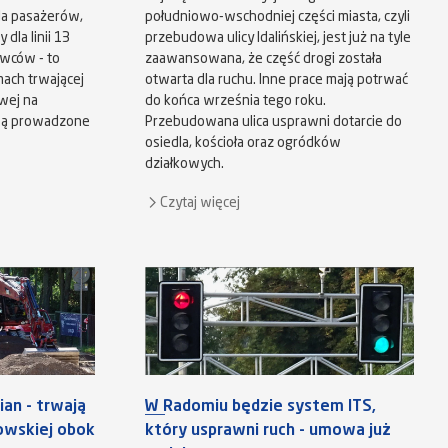
dla pasażerów,
południowo-wschodniej części miasta, czyli
dla linii 13
przebudowa ulicy Idalińskiej, jest już na tyle
owców - to
zaawansowana, że część drogi została
ach trwającej
otwarta dla ruchu. Inne prace mają potrwać
wej na
do końca września tego roku.
są prowadzone
Przebudowana ulica usprawni dotarcie do
osiedla, kościoła oraz ogródków
działkowych.
Czytaj więcej
an - trwają
W Radomiu będzie system ITS,
kowskiej obok
który usprawni ruch - umowa już