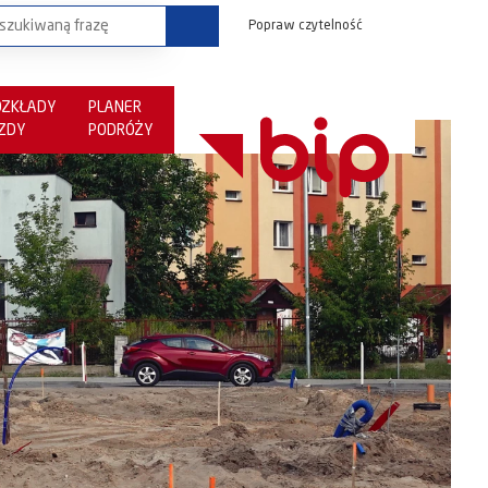
Popraw czytelność
OZKŁADY
PLANER
AZDY
PODRÓŻY