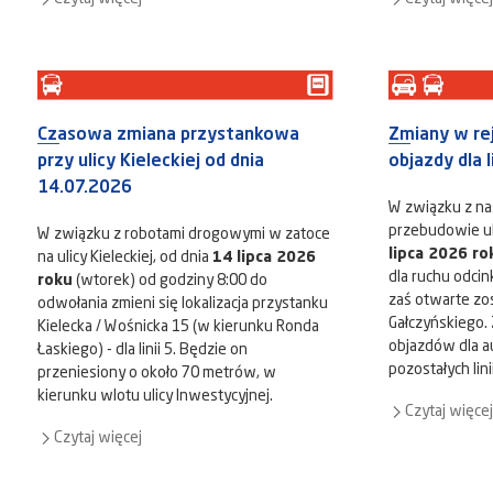
Czasowa zmiana przystankowa
Zmiany w rej
przy ulicy Kieleckiej od dnia
objazdy dla l
14.07.2026
W związku z na
przebudowie uli
W związku z robotami drogowymi w zatoce
lipca 2026 ro
na ulicy Kieleckiej, od dnia
14 lipca 2026
dla ruchu odcink
roku
(wtorek) od godziny 8:00 do
zaś otwarte zost
odwołania zmieni się lokalizacja przystanku
Gałczyńskiego. 
Kielecka / Wośnicka 15 (w kierunku Ronda
objazdów dla au
Łaskiego) - dla linii 5. Będzie on
pozostałych lini
przeniesiony o około 70 metrów, w
kierunku wlotu ulicy Inwestycyjnej.
Czytaj więcej
Czytaj więcej