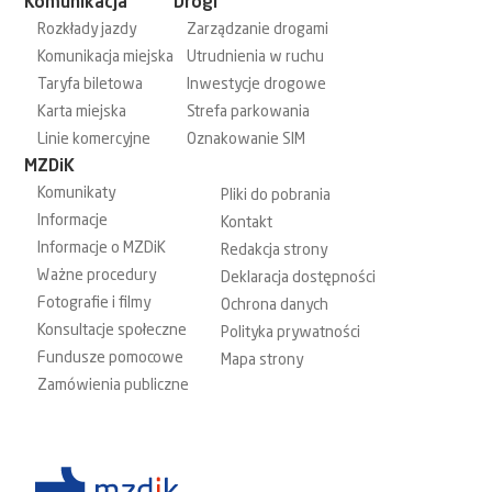
Komunikacja
Drogi
Rozkłady jazdy
Zarządzanie drogami
Komunikacja miejska
Utrudnienia w ruchu
Taryfa biletowa
Inwestycje drogowe
Karta miejska
Strefa parkowania
Linie komercyjne
Oznakowanie SIM
MZDiK
Komunikaty
Pliki do pobrania
Informacje
Kontakt
Informacje o MZDiK
Redakcja strony
Ważne procedury
Deklaracja dostępności
Fotografie i filmy
Ochrona danych
Konsultacje społeczne
Polityka prywatności
Fundusze pomocowe
Mapa strony
Zamówienia publiczne