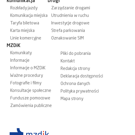
Komunikacja
Drogi
Rozkłady jazdy
Zarządzanie drogami
Komunikacja miejska
Utrudnienia w ruchu
Taryfa biletowa
Inwestycje drogowe
Karta miejska
Strefa parkowania
Linie komercyjne
Oznakowanie SIM
MZDiK
Komunikaty
Pliki do pobrania
Informacje
Kontakt
Informacje o MZDiK
Redakcja strony
Ważne procedury
Deklaracja dostępności
Fotografie i filmy
Ochrona danych
Konsultacje społeczne
Polityka prywatności
Fundusze pomocowe
Mapa strony
Zamówienia publiczne