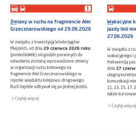
Zmiany w ruchu na fragmencie Alei
Wakacyjne k
Grzecznarowskiego od 29.06.2026
jazdy linii m
27.06.2026
W związku z inwestycją Wodociągów
Miejskich, od dnia
29 czerwca 2026 roku
W związku z r
(poniedziałek) od godzin porannych do
wakacyjnego i
odwołania zostaną wprowadzone zmiany
frekwencją pas
w organizacji ruchu kołowego na
dnia
27 czerw
fragmencie Alei Grzecznarowskiego w
ulegną korekto
rejonie wiaduktu kolejowo-drogowego.
komunikacji miejsk
Ruch będzie odbywał się po jednej jezdni.
11, 13, 15, 17,
także kursowanie
Czytaj więcej
Czytaj więcej