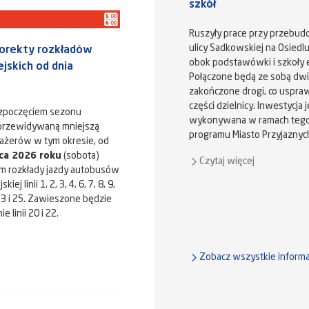
szkół
Ruszyły prace przy przebud
ulicy Sadkowskiej na Osiedl
orekty rozkładów
obok podstawówki i szkoły e
iejskich od dnia
Połączone będą ze sobą dwi
zakończone drogi, co uspraw
części dzielnicy. Inwestycja j
ozpoczęciem sezonu
wykonywana w ramach tegor
 przewidywaną mniejszą
programu Miasto Przyjaznyc
ażerów w tym okresie, od
ca 2026 roku
(sobota)
Czytaj więcej
m rozkłady jazdy autobusów
iej linii 1, 2, 3, 4, 6, 7, 8, 9,
 23 i 25. Zawieszone będzie
 linii 20 i 22.
Zobacz wszystkie informa