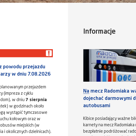
Informacje
 z powodu przejazdu
karzy w dniu 7.08.2026
aplanowanym przejazdem
Na mecz Radomiaka w
y (impreza z cyklu
dojechać darmowymi dl
adom), w dniu
7 sierpnia
autobusami
ątek) w godzinach około
ogą wystąpić tymczasowe
Kibice posiadający ważne bil
ruchu kołowym oraz w
karnety na mecz Radomiaka
tobusów miejskich (w
bezpłatnie podróżować rad
 i okolicznych dzielnicach).