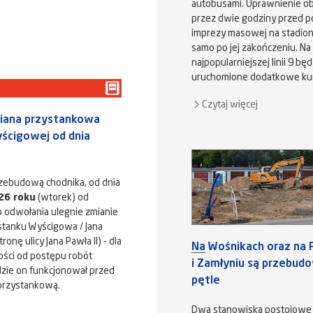
autobusami. Uprawnienie o
przez dwie godziny przed p
imprezy masowej na stadioni
samo po jej zakończeniu. Na
najpopularniejszej linii 9 bę
uruchomione dodatkowe ku
Czytaj więcej
iana przystankowa
yścigowej od dnia
zebudową chodnika, od dnia
26 roku
(wtorek) od
o odwołania ulegnie zmianie
ystanku Wyścigowa / Jana
tronę ulicy Jana Pawła II) - dla
Na Wośnikach oraz na 
żności od postępu robót
i Zamłyniu są przebu
zie on funkcjonował przed
pętle
 przystankową.
Dwa stanowiska postojowe