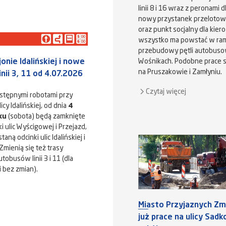
linii 8 i 16 wraz z peronami 
nowy przystanek przelotowy 
oraz punkt socjalny dla kier
wszystko ma powstać w ram
przebudowy pętli autobuso
onie Idalińskiej i nowe
Wośnikach. Podobne prace 
na Pruszakowie i Zamłyniu.
inii 3, 11 od 4.07.2026
Czytaj więcej
stępnymi robotami przy
cy Idalińskiej, od dnia
4
ku
(sobota) będą zamknięte
i ulic Wyścigowej i Przejazd,
aną odcinki ulic Idalińskiej i
Zmienią się też trasy
tobusów linii 3 i 11 (dla
i bez zmian).
Miasto Przyjaznych Zmi
już prace na ulicy Sad