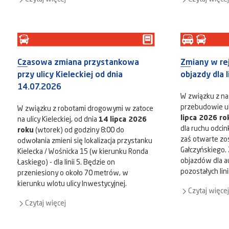
Czasowa zmiana przystankowa
Zmiany w rej
przy ulicy Kieleckiej od dnia
objazdy dla l
14.07.2026
W związku z na
przebudowie uli
W związku z robotami drogowymi w zatoce
lipca 2026 ro
na ulicy Kieleckiej, od dnia
14 lipca 2026
dla ruchu odcink
roku
(wtorek) od godziny 8:00 do
zaś otwarte zost
odwołania zmieni się lokalizacja przystanku
Gałczyńskiego. 
Kielecka / Wośnicka 15 (w kierunku Ronda
objazdów dla au
Łaskiego) - dla linii 5. Będzie on
pozostałych lini
przeniesiony o około 70 metrów, w
kierunku wlotu ulicy Inwestycyjnej.
Czytaj więcej
Czytaj więcej