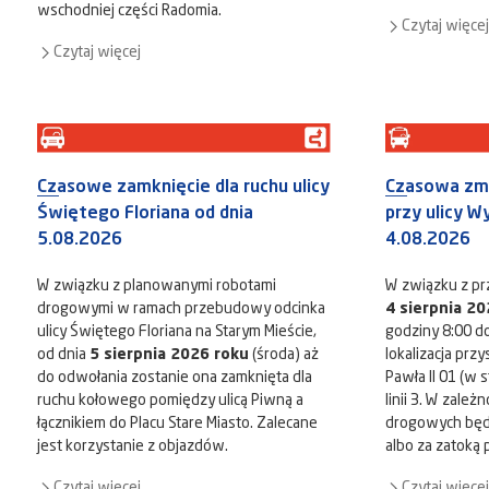
wschodniej części Radomia.
Czytaj więcej
Czytaj więcej
Czasowe zamknięcie dla ruchu ulicy
Czasowa zm
Świętego Floriana od dnia
przy ulicy W
5.08.2026
4.08.2026
W związku z planowanymi robotami
W związku z pr
drogowymi w ramach przebudowy odcinka
4 sierpnia 20
ulicy Świętego Floriana na Starym Mieście,
godziny 8:00 d
od dnia
5 sierpnia 2026 roku
(środa) aż
lokalizacja prz
do odwołania zostanie ona zamknięta dla
Pawła II 01 (w s
ruchu kołowego pomiędzy ulicą Piwną a
linii 3. W zale
łącznikiem do Placu Stare Miasto. Zalecane
drogowych będ
jest korzystanie z objazdów.
albo za zatoką
Czytaj więcej
Czytaj więcej