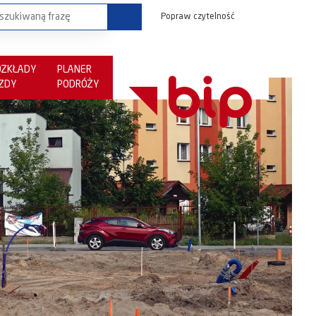
Popraw czytelność
OZKŁADY
PLANER
AZDY
PODRÓŻY