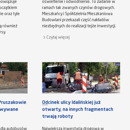
bowiązuje
oświetlenie i odwodnienie. To zadanie w
oczątkiem
ramach tak zwanych czynów drogowych.
e oraz tyle
Mieszkańcy i Spółdzielnia Mieszkaniowa
Budowlani przekazali część nakładów
dą również
niezbędnych do realizacji tejże inwestycji.
rsy.
Czytaj więcej
Pruszakowie
Odcinek ulicy Idalińskiej już
dowywane
otwarty, na innych fragmentach
trwają roboty
 dla autobusów
Największa inwestycja drogowa w