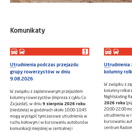
Komunikaty
Utrudnienia podczas przejazdu
Utrudnienia
grupy rowerzystów w dniu
kolumny rol
9.08.2026
W związku z z
kolumny rolkarz
W związku z zaplanowanym przejazdem
Nightskating R
kolumny rowerzystów (impreza z cyklu Co
2026 roku
(pi
Za Jazda!), w dniu
9 sierpnia 2026 roku
20:00-22:00 m
(niedziela) w godzinach około 10:00-10:45
utrudnienia w 
mogą wystąpić tymczasowe utrudnienia w
kursowaniu au
ruchu kołowym i w kursowaniu autobusów
centrum Radomia
komunikacji miejskiej w centralnej i