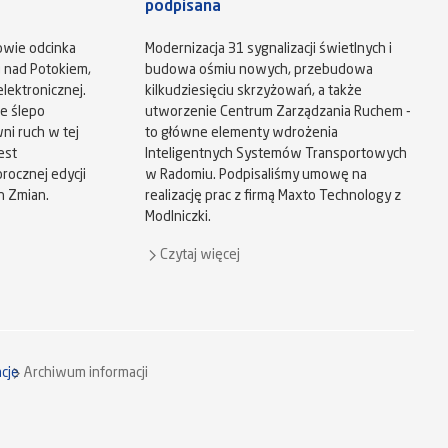
podpisana
owie odcinka
Modernizacja 31 sygnalizacji świetlnych i
u nad Potokiem,
budowa ośmiu nowych, przebudowa
lektronicznej.
kilkudziesięciu skrzyżowań, a także
e ślepo
utworzenie Centrum Zarządzania Ruchem -
ni ruch w tej
to główne elementy wdrożenia
est
Inteligentnych Systemów Transportowych
ocznej edycji
w Radomiu. Podpisaliśmy umowę na
h Zmian.
realizację prac z firmą Maxto Technology z
Modlniczki.
Czytaj więcej
cje
Archiwum informacji