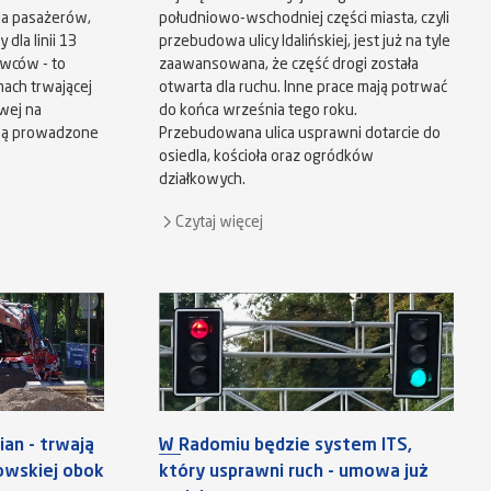
dla pasażerów,
południowo-wschodniej części miasta, czyli
dla linii 13
przebudowa ulicy Idalińskiej, jest już na tyle
owców - to
zaawansowana, że część drogi została
ach trwającej
otwarta dla ruchu. Inne prace mają potrwać
wej na
do końca września tego roku.
są prowadzone
Przebudowana ulica usprawni dotarcie do
osiedla, kościoła oraz ogródków
działkowych.
Czytaj więcej
an - trwają
W Radomiu będzie system ITS,
kowskiej obok
który usprawni ruch - umowa już