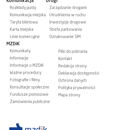
Komunikacja
Drogi
Rozkłady jazdy
Zarządzanie drogami
Komunikacja miejska
Utrudnienia w ruchu
Taryfa biletowa
Inwestycje drogowe
Karta miejska
Strefa parkowania
Linie komercyjne
Oznakowanie SIM
MZDiK
Komunikaty
Pliki do pobrania
Informacje
Kontakt
Informacje o MZDiK
Redakcja strony
Ważne procedury
Deklaracja dostępności
Fotografie i filmy
Ochrona danych
Konsultacje społeczne
Polityka prywatności
Fundusze pomocowe
Mapa strony
Zamówienia publiczne