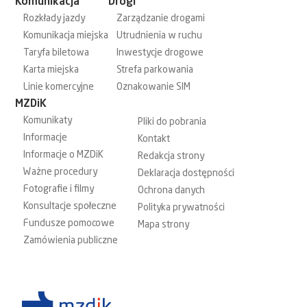
Komunikacja
Drogi
Rozkłady jazdy
Zarządzanie drogami
Komunikacja miejska
Utrudnienia w ruchu
Taryfa biletowa
Inwestycje drogowe
Karta miejska
Strefa parkowania
Linie komercyjne
Oznakowanie SIM
MZDiK
Komunikaty
Pliki do pobrania
Informacje
Kontakt
Informacje o MZDiK
Redakcja strony
Ważne procedury
Deklaracja dostępności
Fotografie i filmy
Ochrona danych
Konsultacje społeczne
Polityka prywatności
Fundusze pomocowe
Mapa strony
Zamówienia publiczne