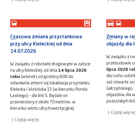
Czasowa zmiana przystankowa
Zmiany w rej
przy ulicy Kieleckiej od dnia
objazdy dla l
14.07.2026
W związku z na
przebudowie uli
W związku z robotami drogowymi w zatoce
lipca 2026 ro
na ulicy Kieleckiej, od dnia
14 lipca 2026
dla ruchu odcink
roku
(wtorek) od godziny 8:00 do
zaś otwarte zost
odwołania zmieni się lokalizacja przystanku
Gałczyńskiego. 
Kielecka / Wośnicka 15 (w kierunku Ronda
objazdów dla au
Łaskiego) - dla linii 5. Będzie on
pozostałych lini
przeniesiony o około 70 metrów, w
kierunku wlotu ulicy Inwestycyjnej.
Czytaj więcej
Czytaj więcej