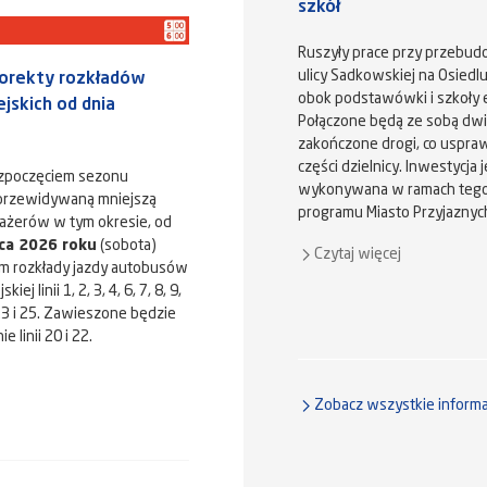
szkół
Ruszyły prace przy przebud
ulicy Sadkowskiej na Osiedl
orekty rozkładów
obok podstawówki i szkoły e
iejskich od dnia
Połączone będą ze sobą dwi
zakończone drogi, co uspraw
części dzielnicy. Inwestycja j
ozpoczęciem sezonu
wykonywana w ramach tegor
 przewidywaną mniejszą
programu Miasto Przyjaznyc
ażerów w tym okresie, od
ca 2026 roku
(sobota)
Czytaj więcej
m rozkłady jazdy autobusów
iej linii 1, 2, 3, 4, 6, 7, 8, 9,
 23 i 25. Zawieszone będzie
 linii 20 i 22.
Zobacz wszystkie informa