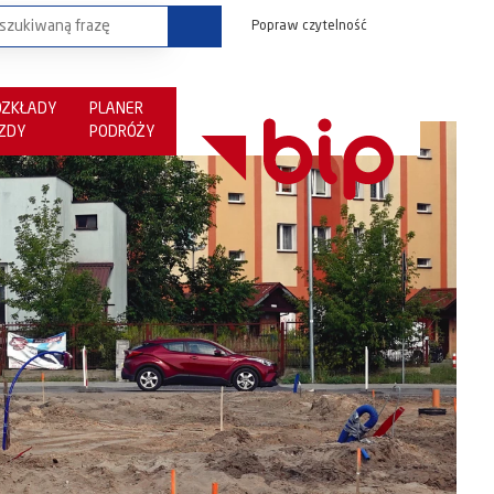
Popraw czytelność
OZKŁADY
PLANER
AZDY
PODRÓŻY