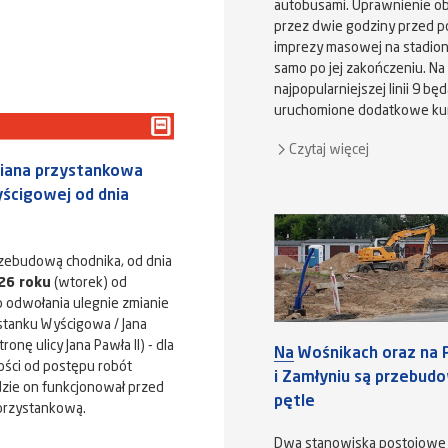
autobusami. Uprawnienie o
przez dwie godziny przed p
imprezy masowej na stadioni
samo po jej zakończeniu. Na
najpopularniejszej linii 9 bę
uruchomione dodatkowe ku
Czytaj więcej
iana przystankowa
yścigowej od dnia
zebudową chodnika, od dnia
26 roku
(wtorek) od
o odwołania ulegnie zmianie
ystanku Wyścigowa / Jana
tronę ulicy Jana Pawła II) - dla
Na Wośnikach oraz na 
żności od postępu robót
i Zamłyniu są przebu
zie on funkcjonował przed
pętle
 przystankową.
Dwa stanowiska postojowe