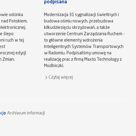
podpisana
owie odcinka
Modernizacja 31 sygnalizacji świetlnych i
u nad Potokiem,
budowa ośmiu nowych, przebudowa
lektronicznej.
kilkudziesięciu skrzyżowań, a także
e ślepo
utworzenie Centrum Zarządzania Ruchem -
ni ruch w tej
to główne elementy wdrożenia
est
Inteligentnych Systemów Transportowych
ocznej edycji
w Radomiu. Podpisaliśmy umowę na
h Zmian.
realizację prac z firmą Maxto Technology z
Modlniczki.
Czytaj więcej
cje
Archiwum informacji