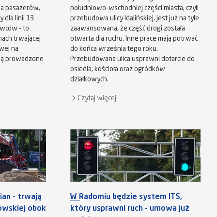
dla pasażerów,
południowo-wschodniej części miasta, czyli
dla linii 13
przebudowa ulicy Idalińskiej, jest już na tyle
owców - to
zaawansowana, że część drogi została
ach trwającej
otwarta dla ruchu. Inne prace mają potrwać
wej na
do końca września tego roku.
są prowadzone
Przebudowana ulica usprawni dotarcie do
osiedla, kościoła oraz ogródków
działkowych.
Czytaj więcej
an - trwają
W Radomiu będzie system ITS,
kowskiej obok
który usprawni ruch - umowa już