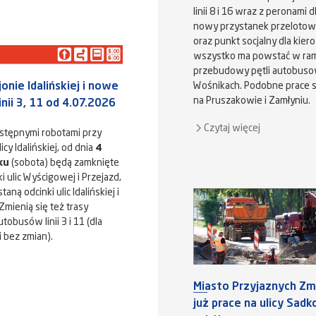
linii 8 i 16 wraz z peronami 
nowy przystanek przelotowy 
oraz punkt socjalny dla kier
wszystko ma powstać w ram
przebudowy pętli autobuso
onie Idalińskiej i nowe
Wośnikach. Podobne prace 
na Pruszakowie i Zamłyniu.
inii 3, 11 od 4.07.2026
Czytaj więcej
stępnymi robotami przy
cy Idalińskiej, od dnia
4
ku
(sobota) będą zamknięte
i ulic Wyścigowej i Przejazd,
aną odcinki ulic Idalińskiej i
Zmienią się też trasy
tobusów linii 3 i 11 (dla
i bez zmian).
Miasto Przyjaznych Zmi
już prace na ulicy Sad