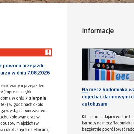
Informacje
 z powodu przejazdu
karzy w dniu 7.08.2026
aplanowanym przejazdem
Na mecz Radomiaka w
y (impreza z cyklu
dojechać darmowymi dl
adom), w dniu
7 sierpnia
autobusami
ątek) w godzinach około
ogą wystąpić tymczasowe
Kibice posiadający ważne bil
ruchu kołowym oraz w
karnety na mecz Radomiaka
tobusów miejskich (w
bezpłatnie podróżować rad
 i okolicznych dzielnicach).