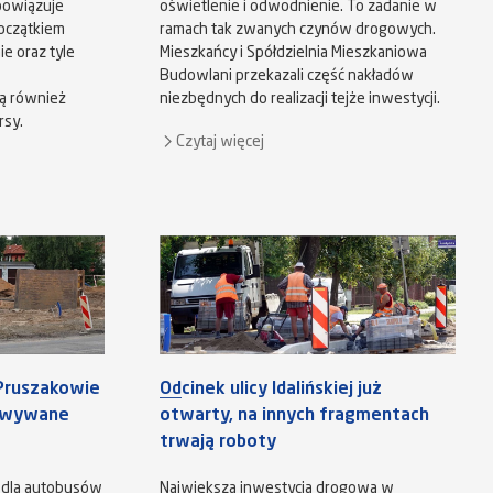
bowiązuje
oświetlenie i odwodnienie. To zadanie w
oczątkiem
ramach tak zwanych czynów drogowych.
e oraz tyle
Mieszkańcy i Spółdzielnia Mieszkaniowa
Budowlani przekazali część nakładów
dą również
niezbędnych do realizacji tejże inwestycji.
rsy.
Czytaj więcej
Pruszakowie
Odcinek ulicy Idalińskiej już
dowywane
otwarty, na innych fragmentach
trwają roboty
 dla autobusów
Największa inwestycja drogowa w