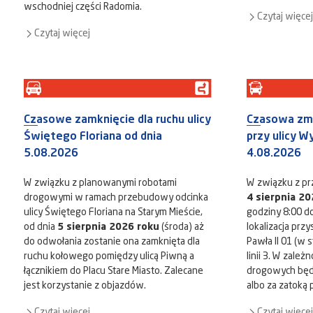
wschodniej części Radomia.
Czytaj więcej
Czytaj więcej
Czasowe zamknięcie dla ruchu ulicy
Czasowa zm
Świętego Floriana od dnia
przy ulicy W
5.08.2026
4.08.2026
W związku z planowanymi robotami
W związku z pr
drogowymi w ramach przebudowy odcinka
4 sierpnia 20
ulicy Świętego Floriana na Starym Mieście,
godziny 8:00 d
od dnia
5 sierpnia 2026 roku
(środa) aż
lokalizacja prz
do odwołania zostanie ona zamknięta dla
Pawła II 01 (w s
ruchu kołowego pomiędzy ulicą Piwną a
linii 3. W zale
łącznikiem do Placu Stare Miasto. Zalecane
drogowych będ
jest korzystanie z objazdów.
albo za zatoką
Czytaj więcej
Czytaj więcej