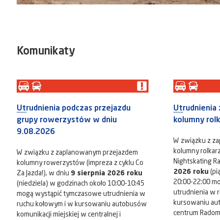
Komunikaty
Utrudnienia podczas przejazdu
Utrudnienia
grupy rowerzystów w dniu
kolumny rol
9.08.2026
W związku z z
kolumny rolkarz
W związku z zaplanowanym przejazdem
Nightskating R
kolumny rowerzystów (impreza z cyklu Co
2026 roku
(pi
Za Jazda!), w dniu
9 sierpnia 2026 roku
20:00-22:00 m
(niedziela) w godzinach około 10:00-10:45
utrudnienia w 
mogą wystąpić tymczasowe utrudnienia w
kursowaniu au
ruchu kołowym i w kursowaniu autobusów
centrum Radomia
komunikacji miejskiej w centralnej i