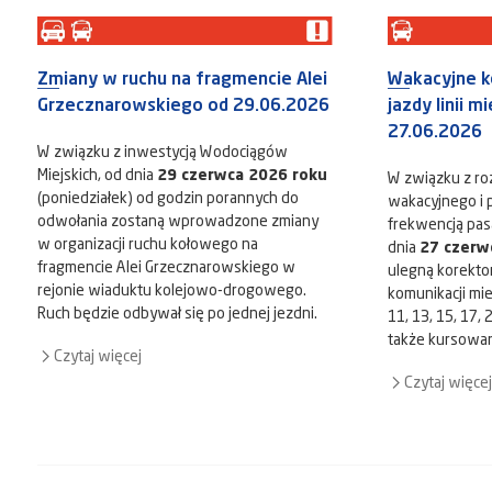
Zmiany w ruchu na fragmencie Alei
Wakacyjne k
Grzecznarowskiego od 29.06.2026
jazdy linii m
27.06.2026
W związku z inwestycją Wodociągów
Miejskich, od dnia
29 czerwca 2026 roku
W związku z r
(poniedziałek) od godzin porannych do
wakacyjnego i
odwołania zostaną wprowadzone zmiany
frekwencją pas
w organizacji ruchu kołowego na
dnia
27 czerw
fragmencie Alei Grzecznarowskiego w
ulegną korekto
rejonie wiaduktu kolejowo-drogowego.
komunikacji miejsk
Ruch będzie odbywał się po jednej jezdni.
11, 13, 15, 17,
także kursowanie
Czytaj więcej
Czytaj więcej